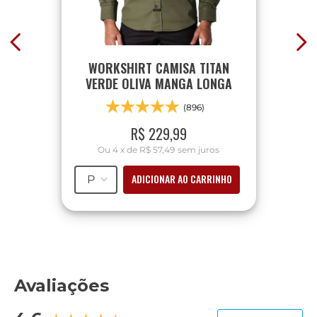
WORKSHIRT CAMISA TITAN
VERDE OLIVA MANGA LONGA
(896)
R$
229
,
99
Ou
4
x
de
R$ 57,49
sem juros
ADICIONAR AO CARRINHO
P
Avaliações