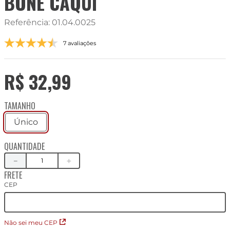
BONÉ CÁQUI
Referência
:
01.04.0025
7 avaliações
R$
32
,
99
TAMANHO
Único
QUANTIDADE
－
＋
FRETE
CEP
Não sei meu CEP