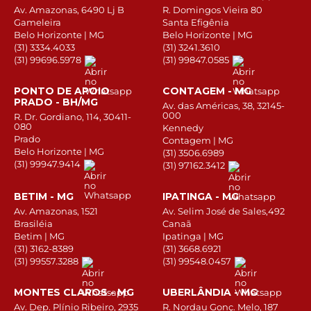
Av. Amazonas, 6490 Lj B
R. Domingos Vieira 80
Gameleira
Santa Efigênia
Belo Horizonte | MG
Belo Horizonte | MG
(31) 3334.4033
(31) 3241.3610
(31) 99696.5978
(31) 99847.0585
PONTO DE APOIO
CONTAGEM - MG
PRADO - BH/MG
Av. das Américas, 38, 32145-
000
R. Dr. Gordiano, 114, 30411-
080
Kennedy
Prado
Contagem | MG
Belo Horizonte | MG
(31) 3506.6989
(31) 99947.9414
(31) 97162.3412
BETIM - MG
IPATINGA - MG
Av. Amazonas, 1521
Av. Selim José de Sales,492
Brasiléia
Canaã
Betim | MG
Ipatinga | MG
(31) 3162-8389
(31) 3668.6921
(31) 99557.3288
(31) 99548.0457
MONTES CLAROS - MG
UBERLÂNDIA - MG
Av. Dep. Plínio Ribeiro, 2935
R. Nordau Gonç. Melo, 187