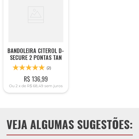
BANDOLEIRA CITEROL D-
SECURE 2 PONTAS TAN
(2)
R$
136
,
99
Ou
2
x
de
R$ 68,49
sem juros
VEJA ALGUMAS SUGESTÕES: