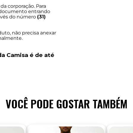
da corporação. Para
u documento entrando
ravés do número
(31)
duto, não precisa anexar
malmente.
da Camisa é de até
VOCÊ PODE GOSTAR TAMBÉM