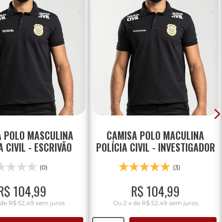
A POLO MASCULINA
CAMISA POLO MACULINA
A CIVIL - ESCRIVÃO
POLÍCIA CIVIL - INVESTIGADOR
(0)
(3)
R$
104
,
99
R$
104
,
99
de
R$ 52,49
sem juros
Ou
2
x
de
R$ 52,49
sem juros