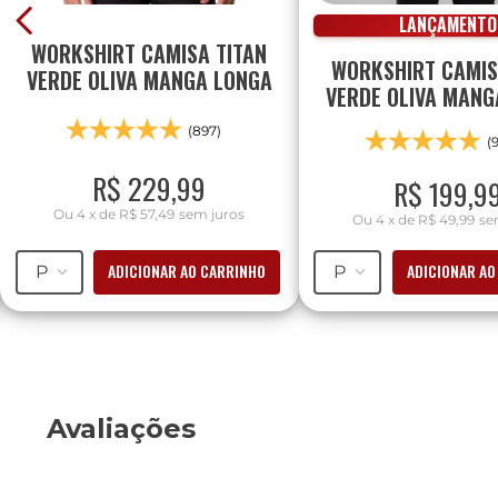
LANÇAMENTO
WORKSHIRT CAMISA TITAN
WORKSHIRT CAMI
VERDE OLIVA MANGA LONGA
VERDE OLIVA MANG
(897)
(
R$
229
,
99
R$
199
,
9
Ou
4
x
de
R$ 57,49
sem juros
Ou
4
x
de
R$ 49,99
se
ADICIONAR AO CARRINHO
ADICIONAR AO
P
P
Avaliações