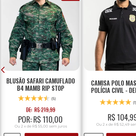
BLUSÃO SAFARI CAMUFLADO
CAMISA POLO MAS
B4 MAMB RIP STOP
POLÍCIA CIVIL - D
(5)
(1
DE:
R$
219
,
99
R$
104
,
9
POR:
R$
110
,
00
Ou
2
x
de
R$ 52,49
se
Ou
2
x
de
R$ 55,00
sem juros