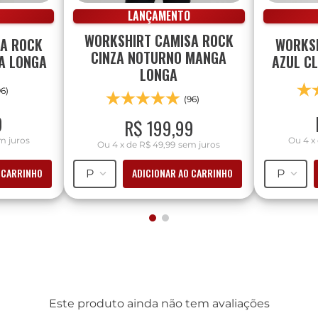
LANÇAMENTO
WORKSHIRT CAMISA ROCK
SA ROCK
WORKSH
CINZA NOTURNO MANGA
A LONGA
AZUL C
LONGA
96)
(96)
9
R$
199
,
99
m juros
Ou
4
x
Ou
4
x
de
R$ 49,99
sem juros
 CARRINHO
ADICIONAR AO CARRINHO
P
P
Este produto ainda não tem avaliações