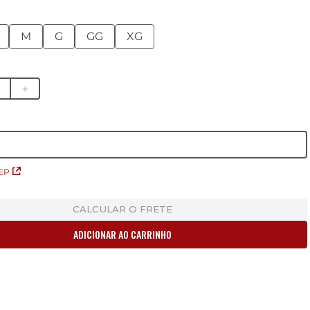
M
G
GG
XG
＋
EP
CALCULAR O FRETE
ADICIONAR AO CARRINHO