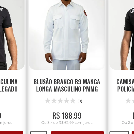
CULINA
BLUSÃO BRANCO B9 MANGA
CAMIS
ELEGADO
LONGA MASCULINO PMMG
POLICI
)
(0)
9
R$
188
,
99
m juros
Ou
3
x
de
R$ 62,99
sem juros
Ou
2
x