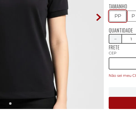
TAMANHO
PP
P
QUANTIDADE
－
FRETE
CEP
Não sei meu C