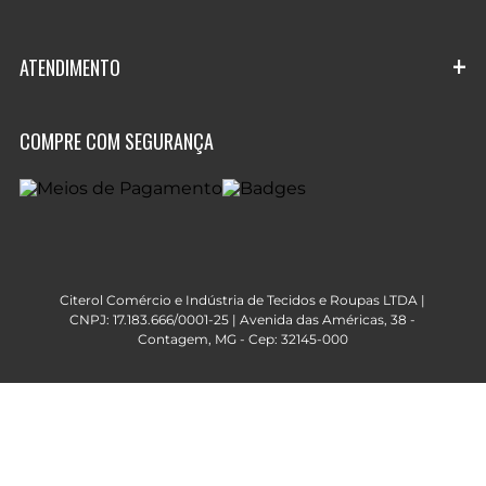
Nossas lojas
Entregas e Pedidos
+
Roteiro do Caminhão
ATENDIMENTO
Trocas e Devoluções
História da Citerol
Roteiro do caminhão
Cuidados com os Produtos
COMPRE COM SEGURANÇA
Blog da Citerol
(31) 3506.6966
Privacidade e Termos de Uso
(31) 99119.9340
Citerol Comércio e Indústria de Tecidos e Roupas LTDA |
CNPJ: 17.183.666/0001-25 | Avenida das Américas, 38 -
Contagem, MG - Cep: 32145-000