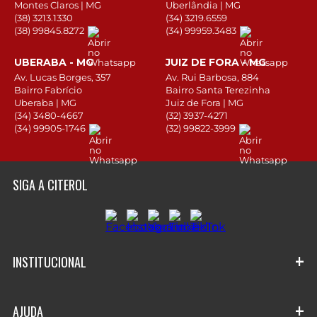
Montes Claros | MG
Uberlândia | MG
(38) 3213.1330
(34) 3219.6559
(38) 99845.8272
(34) 99959.3483
UBERABA - MG
JUIZ DE FORA - MG
Av. Lucas Borges, 357
Av. Rui Barbosa, 884
Bairro Fabrício
Bairro Santa Terezinha
Uberaba | MG
Juiz de Fora | MG
(34) 3480-4667
(32) 3937-4271
(34) 99905-1746
(32) 99822-3999
SIGA A CITEROL
+
INSTITUCIONAL
Quem Somos
+
AJUDA