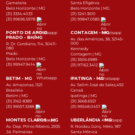
Gameleira
Santa Efigênia
Belo Horizonte | MG
Belo Horizonte | MG
(31) 3334.4033
(31) 3241.3610
(31) 99696.5978
(31) 99847.0585
PONTO DE APOIO
CONTAGEM - MG
PRADO - BH/MG
Av. das Américas, 38, 32145-
000
R. Dr. Gordiano, 114, 30411-
080
Kennedy
Prado
Contagem | MG
Belo Horizonte | MG
(31) 3506.6989
(31) 99947.9414
(31) 97162.3412
BETIM - MG
IPATINGA - MG
Av. Amazonas, 1521
Av. Selim José de Sales,492
Brasiléia
Canaã
Betim | MG
Ipatinga | MG
(31) 3162-8389
(31) 3668.6921
(31) 99557.3288
(31) 99548.0457
MONTES CLAROS - MG
UBERLÂNDIA - MG
Av. Dep. Plínio Ribeiro, 2935
R. Nordau Gonç. Melo, 187
Jd. Palmeiras
Santa Mônica