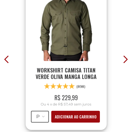
WORKSHIRT CAMISA TITAN
VERDE OLIVA MANGA LONGA
(898)
R$
229
,
99
Ou
4
x
de
R$ 57,49
sem juros
ADICIONAR AO CARRINHO
P