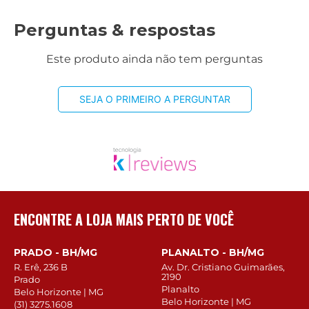
Perguntas & respostas
Este produto ainda não tem perguntas
SEJA O PRIMEIRO A PERGUNTAR
ENCONTRE A LOJA MAIS PERTO DE VOCÊ
PRADO - BH/MG
PLANALTO - BH/MG
R. Erê, 236 B
Av. Dr. Cristiano Guimarães,
2190
Prado
Planalto
Belo Horizonte | MG
Belo Horizonte | MG
(31) 3275.1608