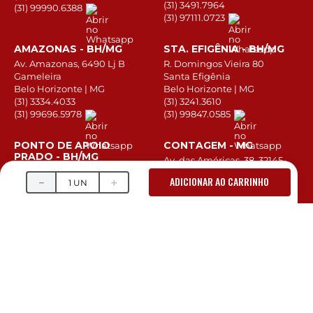
(31) 3491.7964
(31) 99990.6388
(31) 97111.0723
AMAZONAS - BH/MG
STA. EFIGÊNIA - BH/MG
Av. Amazonas, 6490 Lj B
R. Domingos Vieira 80
Gameleira
Santa Efigênia
Belo Horizonte | MG
Belo Horizonte | MG
(31) 3334.4033
(31) 3241.3610
(31) 99696.5978
(31) 99847.0585
PONTO DE APOIO
CONTAGEM - MG
PRADO - BH/MG
Av. das Américas, 38, 32145-
000
R. Dr. Gordiano, 114, 30411-
ADICIONAR AO CARRINHO
080
－
＋
Kennedy
Prado
Contagem | MG
Belo Horizonte | MG
(31) 3506.6989
(31) 99947.9414
(31) 97162.3412
BETIM - MG
IPATINGA - MG
Av. Amazonas, 1521
Av. Selim José de Sales,492
Brasiléia
Canaã
Betim | MG
Ipatinga | MG
(31) 3162-8389
(31) 3668.6921