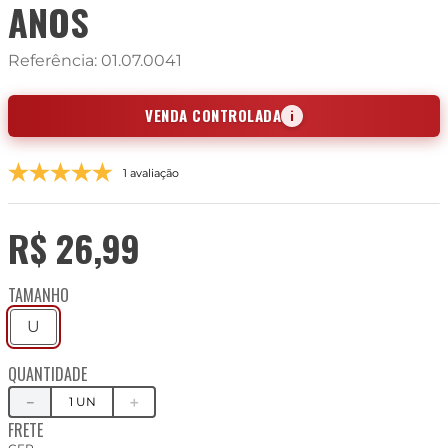
ANOS
Referência
:
01.07.0041
VENDA CONTROLADA
i
1 avaliação
R$
26
,
99
TAMANHO
U
QUANTIDADE
－
＋
FRETE