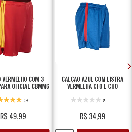
 VERMELHO COM 3
CALÇÃO AZUL COM LISTRA
PARA OFICIAL CBMMG
VERMELHA CFO E CHO
(3)
(0)
R$
49
,
99
R$
34
,
99