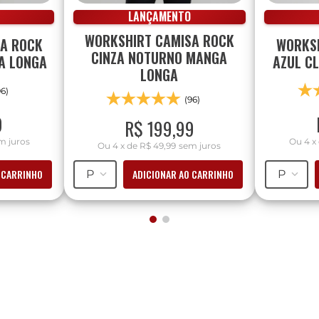
LANÇAMENTO
WORKSHIRT CAMISA ROCK
SA ROCK
WORKSH
CINZA NOTURNO MANGA
A LONGA
AZUL C
LONGA
96)
(96)
9
R$
199
,
99
m juros
Ou
4
x
Ou
4
x
de
R$ 49,99
sem juros
 CARRINHO
ADICIONAR AO CARRINHO
P
P