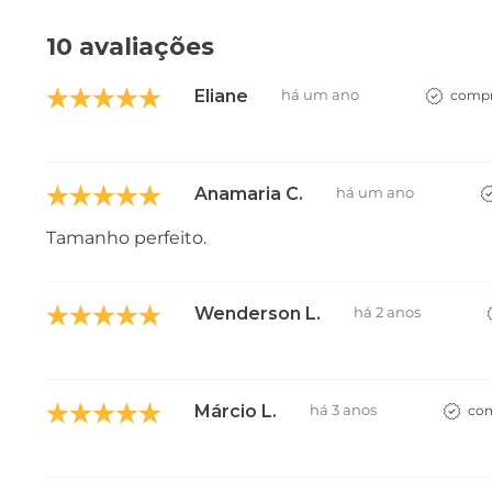
10 avaliações
Eliane
há um ano
compr
Anamaria C.
há um ano
Tamanho perfeito.
Wenderson L.
há 2 anos
Márcio L.
há 3 anos
com