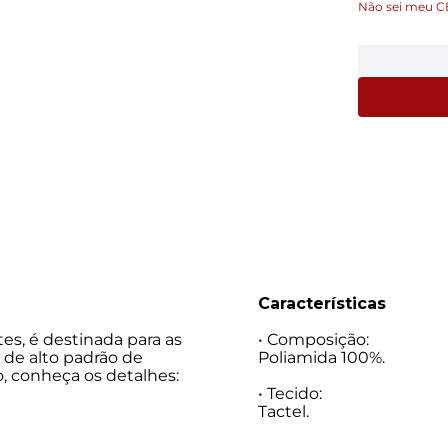
Não sei meu C
Características
es, é destinada para as
• Composição:
 de alto padrão de
Poliamida 100%.
, conheça os detalhes:
• Tecido:
Tactel.