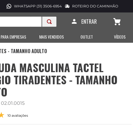
WHATSAPP (31) 3506-6954
ROTEIRO DO CAMINHÃO
ENTRAR
 PARA EMPRESAS
MAIS VENDIDOS
OUTLET
VÍDEOS
TES - TAMANHO ADULTO
UDA MASCULINA TACTEL
IO TIRADENTES - TAMANHO
TO
:
02.01.0015
10 avaliações