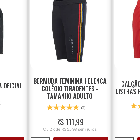
BERMUDA FEMININA HELENCA
CALÇÃO
 OFICIAL
COLÉGIO TIRADENTES -
LISTRAS 
TAMANHO ADULTO
7)
(3)
R$
111
,
99
Ou
2
x
de
R$ 55,99
sem juros