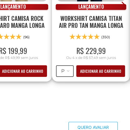
LANÇAMENTO
LANÇAMENTO
IRT CAMISA ROCK
WORKSHIRT CAMISA TITAN
LARO MANGA LONGA
AIR PRO TAN MANGA LONGA
(96)
(350)
R$
199
,
99
R$
229
,
99
de
R$ 49,99
sem juros
Ou
4
x
de
R$ 57,49
sem juros
ADICIONAR AO CARRINHO
ADICIONAR AO CARRINHO
P
QUERO AVALIAR