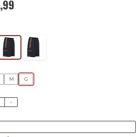
,
99
M
G
＋