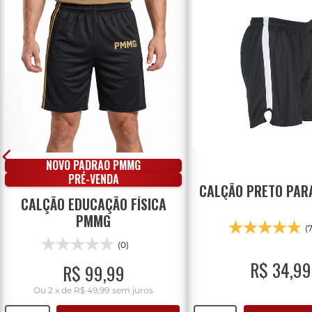
NOVO PADRÃO PMMG
PRÉ-VENDA
CALÇÃO PRETO PARA
CALÇÃO EDUCAÇÃO FÍSICA
PMMG
(
(0)
R$
34
,
99
R$
99
,
99
Ou
2
x
de
R$ 49,99
sem juros