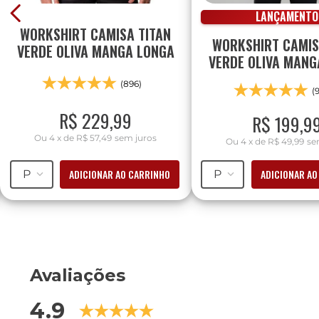
LANÇAMENTO
WORKSHIRT CAMISA TITAN
WORKSHIRT CAMI
VERDE OLIVA MANGA LONGA
VERDE OLIVA MANG
(896)
(
R$
229
,
99
R$
199
,
9
Ou
4
x
de
R$ 57,49
sem juros
Ou
4
x
de
R$ 49,99
se
ADICIONAR AO CARRINHO
ADICIONAR AO
P
P
Avaliações
4.9