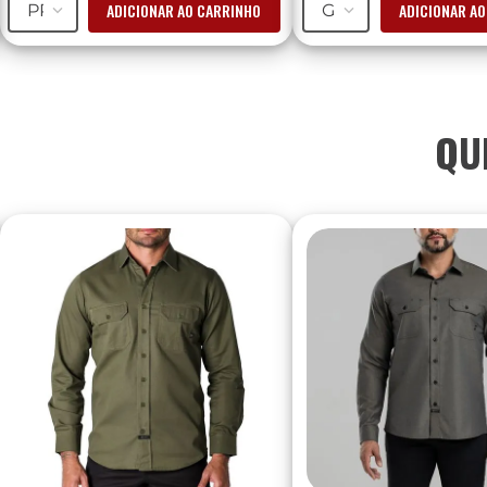
ADICIONAR AO CARRINHO
ADICIONAR A
PP
G
QU