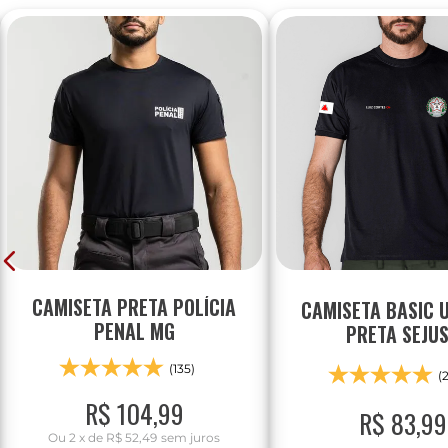
CAMISETA PRETA POLÍCIA
CAMISETA BASIC 
PENAL MG
PRETA SEJU
(135)
(
R$
104
,
99
R$
83
,
99
Ou
2
x
de
R$ 52,49
sem juros