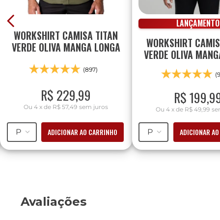
LANÇAMENTO
WORKSHIRT CAMISA TITAN
WORKSHIRT CAMI
VERDE OLIVA MANGA LONGA
VERDE OLIVA MANG
(897)
(
R$
229
,
99
R$
199
,
9
Ou
4
x
de
R$ 57,49
sem juros
Ou
4
x
de
R$ 49,99
se
ADICIONAR AO CARRINHO
ADICIONAR AO
P
P
Avaliações