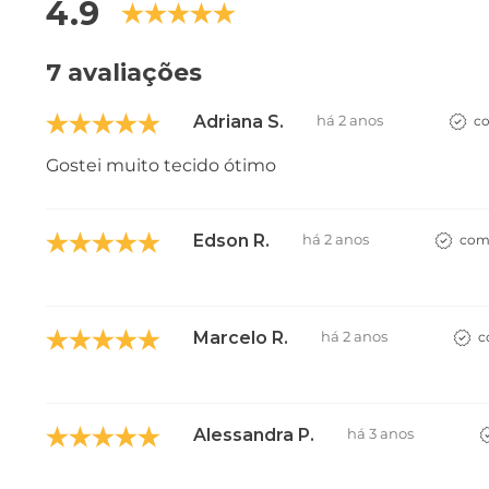
4.9
7 avaliações
Adriana S.
há 2 anos
co
Gostei muito tecido ótimo
Edson R.
há 2 anos
comp
Marcelo R.
há 2 anos
c
Alessandra P.
há 3 anos