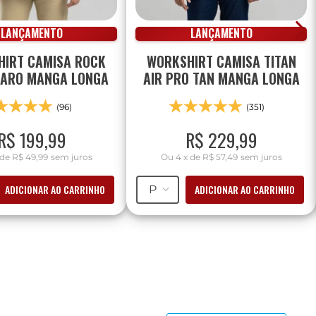
LANÇAMENTO
LANÇAMENTO
IRT CAMISA ROCK
WORKSHIRT CAMISA TITAN
LARO MANGA LONGA
AIR PRO TAN MANGA LONGA
(96)
(351)
R$
199
,
99
R$
229
,
99
de
R$ 49,99
sem juros
Ou
4
x
de
R$ 57,49
sem juros
ADICIONAR AO CARRINHO
ADICIONAR AO CARRINHO
P