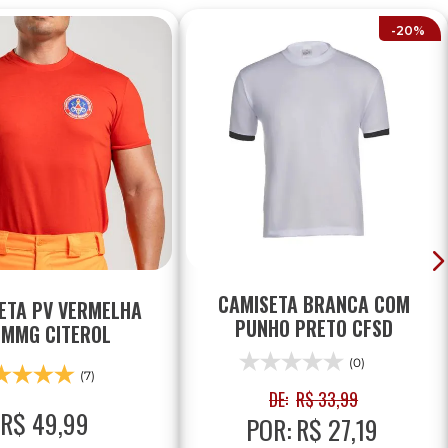
-
20%
CAMISETA BRANCA COM
ETA PV VERMELHA
PUNHO PRETO CFSD
MMG CITEROL
(0)
(7)
DE:
R$
33
,
99
R$
49
,
99
POR:
R$
27
,
19