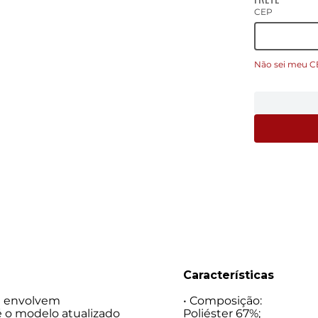
CEP
Não sei meu C
Características
ue envolvem
• Composição:
 é o modelo atualizado
Poliéster 67%;