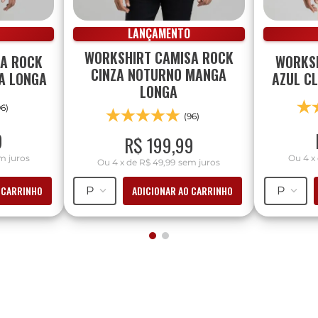
LANÇAMENTO
WORKSHIRT CAMISA ROCK
SA ROCK
WORKSH
CINZA NOTURNO MANGA
A LONGA
AZUL C
LONGA
96)
(96)
9
R$
199
,
99
m juros
Ou
4
x
Ou
4
x
de
R$ 49,99
sem juros
 CARRINHO
ADICIONAR AO CARRINHO
P
P