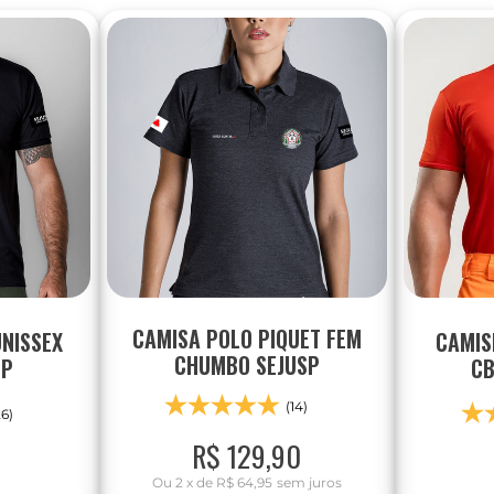
CAMISA POLO PIQUET FEM
UNISSEX
CAMIS
CHUMBO SEJUSP
SP
CB
(14)
26)
R$
129
,
90
Ou
2
x
de
R$ 64,95
sem juros