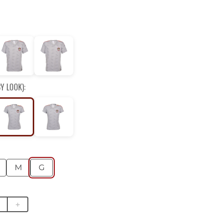
Y LOOK):
M
G
＋