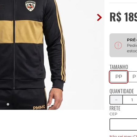
R$
18
PRÉ
Pedi
esto
TAMANHO
PP
P
QUANTIDADE
－
FRETE
CEP
Não sei meu C