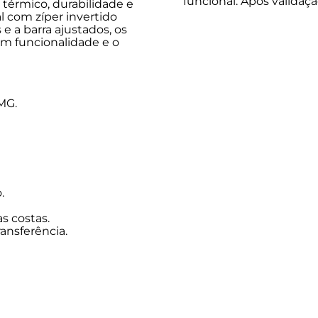
funcional. Após validaç
térmico, durabilidade e
l com zíper invertido
 a barra ajustados, os
tem funcionalidade e o
MG.
.
s costas.
ransferência.