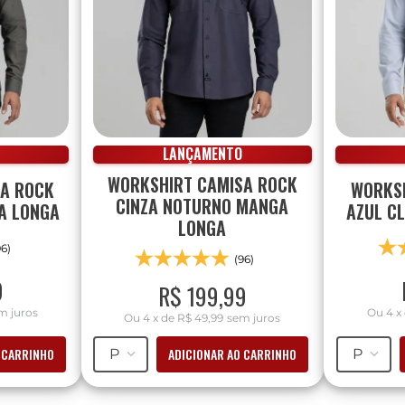
LANÇAMENTO
WORKSHIRT CAMISA ROCK
SA ROCK
WORKSH
CINZA NOTURNO MANGA
A LONGA
AZUL C
LONGA
96)
(96)
9
R$
199
,
99
m juros
Ou
4
x
Ou
4
x
de
R$ 49,99
sem juros
 CARRINHO
ADICIONAR AO CARRINHO
P
P