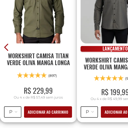
LANÇAMENTO
WORKSHIRT CAMISA TITAN
WORKSHIRT CAMI
VERDE OLIVA MANGA LONGA
VERDE OLIVA MANG
(897)
(
R$
229
,
99
R$
199
,
9
Ou
4
x
de
R$ 57,49
sem juros
Ou
4
x
de
R$ 49,99
se
ADICIONAR AO CARRINHO
ADICIONAR AO
P
P