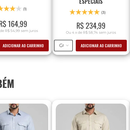
ESPECIAIS
(1)
(3)
R$
164
,
99
R$
234
,
99
de
R$ 54,99
sem juros
Ou
4
x
de
R$ 58,74
sem juros
ADICIONAR AO CARRINHO
ADICIONAR AO CARRINHO
GG
BÉM