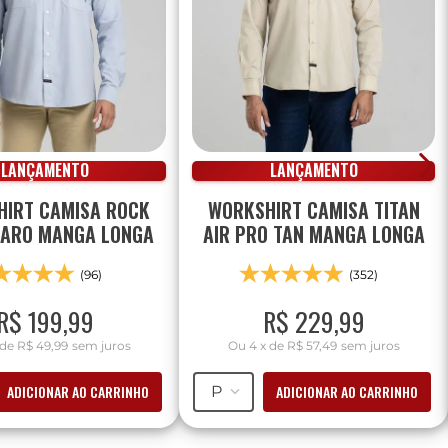
LANÇAMENTO
LANÇAMENTO
IRT CAMISA ROCK
WORKSHIRT CAMISA TITAN
LARO MANGA LONGA
AIR PRO TAN MANGA LONGA
(96)
(352)
R$
199
,
99
R$
229
,
99
de
R$ 49,99
sem juros
Ou
4
x
de
R$ 57,49
sem juros
ADICIONAR AO CARRINHO
ADICIONAR AO CARRINHO
P