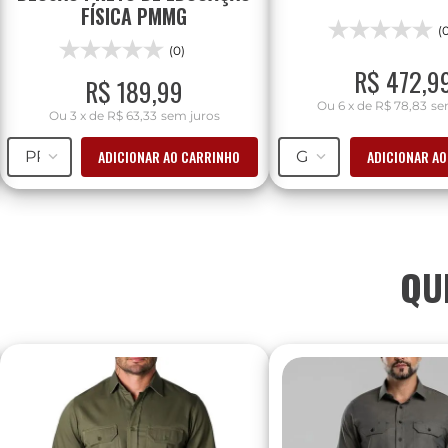
FÍSICA PMMG
(
(0)
R$
472
,
9
R$
189
,
99
Ou
6
x
de
R$ 78,83
se
Ou
3
x
de
R$ 63,33
sem juros
ADICIONAR AO CARRINHO
ADICIONAR A
PP
G
QU