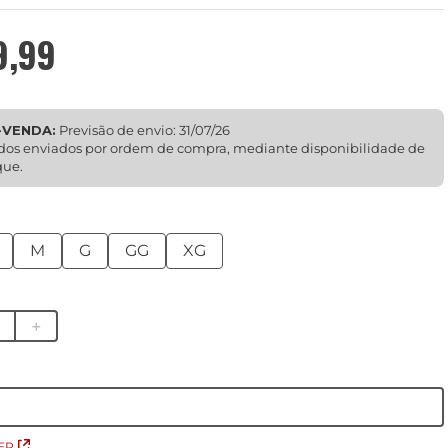
9
,
99
-VENDA:
Previsão de envio: 31/07/26
dos enviados por ordem de compra, mediante disponibilidade de
que.
M
G
GG
XG
＋
EP