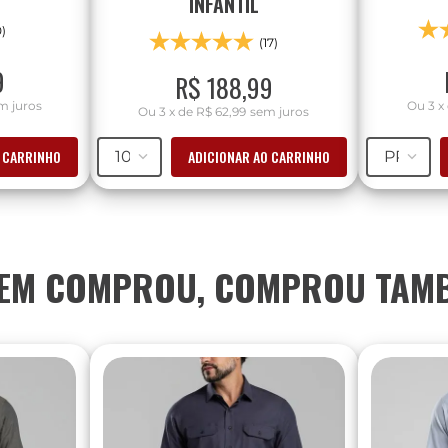
INFANTIL
0)
(17)
9
R$
188
,
99
m juros
Ou
3
x
Ou
3
x
de
R$ 62,99
sem juros
O CARRINHO
ADICIONAR AO CARRINHO
10
PP
EM COMPROU, COMPROU TAM