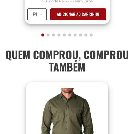
Ou
3
x
de
R$ 63,33
sem juros
ADICIONAR AO CARRINHO
PP
QUEM COMPROU, COMPROU
TAMBÉM