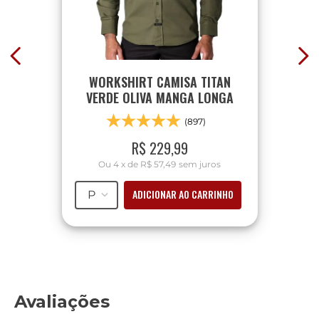
WORKSHIRT CAMISA TITAN
VERDE OLIVA MANGA LONGA
(897)
R$
229
,
99
Ou
4
x
de
R$ 57,49
sem juros
ADICIONAR AO CARRINHO
P
Avaliações