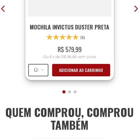
MOCHILA INVICTUS DUSTER PRETA
(5)
R$
579
,
99
Ou
6
x
de
R$ 96,66
sem juros
ADICIONAR AO CARRINHO
Único
QUEM COMPROU, COMPROU
TAMBÉM