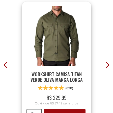
WORKSHIRT CAMISA TITAN
VERDE OLIVA MANGA LONGA
(898)
R$
229
,
99
Ou
4
x
de
R$ 57,49
sem juros