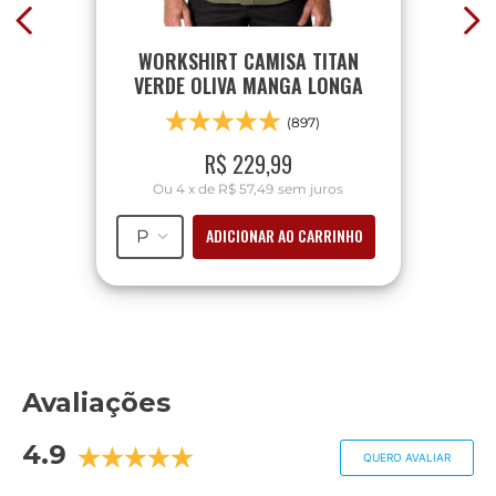
WORKSHIRT CAMISA TITAN
VERDE OLIVA MANGA LONGA
(897)
R$
229
,
99
Ou
4
x
de
R$ 57,49
sem juros
ADICIONAR AO CARRINHO
P
Avaliações
4.9
QUERO AVALIAR