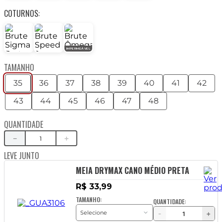
COTURNOS:
IMPERMEÁVEL
TAMANHO
35
36
37
38
39
40
41
42
43
44
45
46
47
48
QUANTIDADE
－
＋
LEVE JUNTO
MEIA DRYMAX CANO MÉDIO PRETA
R$ 33,99
TAMANHO:
QUANTIDADE:
-
+