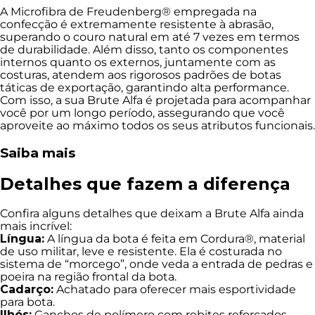
A Microfibra de Freudenberg® empregada na
confecção é extremamente resistente à abrasão,
superando o couro natural em até 7 vezes em termos
de durabilidade. Além disso, tanto os componentes
internos quanto os externos, juntamente com as
costuras, atendem aos rigorosos padrões de botas
táticas de exportação, garantindo alta performance.
Com isso, a sua Brute Alfa é projetada para acompanhar
você por um longo período, assegurando que você
aproveite ao máximo todos os seus atributos funcionais.
Saiba mais
Detalhes que fazem a diferença
Confira alguns detalhes que deixam a Brute Alfa ainda
mais incrível:
Língua:
A língua da bota é feita em Cordura®, material
de uso militar, leve e resistente. Ela é costurada no
sistema de “morcego”, onde veda a entrada de pedras e
poeira na região frontal da bota.
Cadarço:
Achatado para oferecer mais esportividade
para bota.
Ilhós:
Ganchos de polímero com rebites reforçados.