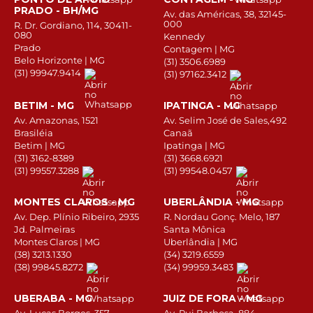
PRADO - BH/MG
Av. das Américas, 38, 32145-
000
R. Dr. Gordiano, 114, 30411-
080
Kennedy
Prado
Contagem | MG
Belo Horizonte | MG
(31) 3506.6989
(31) 99947.9414
(31) 97162.3412
BETIM - MG
IPATINGA - MG
Av. Amazonas, 1521
Av. Selim José de Sales,492
Brasiléia
Canaã
Betim | MG
Ipatinga | MG
(31) 3162-8389
(31) 3668.6921
(31) 99557.3288
(31) 99548.0457
MONTES CLAROS - MG
UBERLÂNDIA - MG
Av. Dep. Plínio Ribeiro, 2935
R. Nordau Gonç. Melo, 187
Jd. Palmeiras
Santa Mônica
Montes Claros | MG
Uberlândia | MG
(38) 3213.1330
(34) 3219.6559
(38) 99845.8272
(34) 99959.3483
UBERABA - MG
JUIZ DE FORA - MG