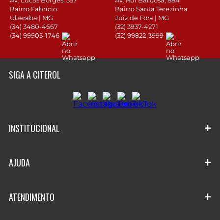
Av. Lucas Borges, 357
Av. Rui Barbosa, 884
Bairro Fabrício
Bairro Santa Terezinha
Uberaba | MG
Juiz de Fora | MG
(34) 3480-4667
(32) 3937-4271
(34) 99905-1746
(32) 99822-3999
SIGA A CITEROL
+
INSTITUCIONAL
Quem Somos
+
AJUDA
Nossas lojas
Entregas e Pedidos
+
Roteiro do Caminhão
ATENDIMENTO
Trocas e Devoluções
História da Citerol