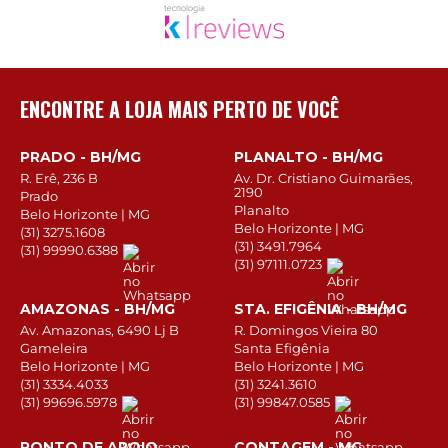
ENCONTRE A LOJA MAIS PERTO DE VOCÊ
PRADO - BH/MG
PLANALTO - BH/MG
R. Erê, 236 B
Av. Dr. Cristiano Guimarães,
2190
Prado
Planalto
Belo Horizonte | MG
Belo Horizonte | MG
(31) 3275.1608
(31) 3491.7964
(31) 99990.6388
(31) 97111.0723
AMAZONAS - BH/MG
STA. EFIGÊNIA - BH/MG
Av. Amazonas, 6490 Lj B
R. Domingos Vieira 80
Gameleira
Santa Efigênia
Belo Horizonte | MG
Belo Horizonte | MG
(31) 3334.4033
(31) 3241.3610
(31) 99696.5978
(31) 99847.0585
PONTO DE APOIO
CONTAGEM - MG