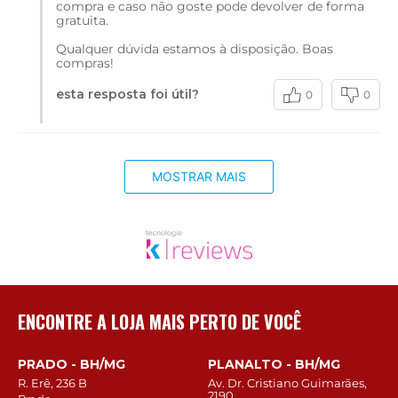
compra e caso não goste pode devolver de forma
gratuita.
Qualquer dúvida estamos à disposição. Boas
compras!
esta resposta foi útil?
0
0
MOSTRAR MAIS
ENCONTRE A LOJA MAIS PERTO DE VOCÊ
PRADO - BH/MG
PLANALTO - BH/MG
R. Erê, 236 B
Av. Dr. Cristiano Guimarães,
2190