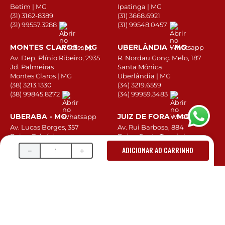
Betim | MG
Ipatinga | MG
(31) 3162-8389
(31) 3668.6921
(31) 99557.3288
(31) 99548.0457
MONTES CLAROS - MG
UBERLÂNDIA - MG
Av. Dep. Plínio Ribeiro, 2935
R. Nordau Gonç. Melo, 187
Jd. Palmeiras
Santa Mônica
Montes Claros | MG
Uberlândia | MG
(38) 3213.1330
(34) 3219.6559
(38) 99845.8272
(34) 99959.3483
UBERABA - MG
JUIZ DE FORA - MG
Av. Lucas Borges, 357
Av. Rui Barbosa, 884
Bairro Fabrício
Bairro Santa Terezinha
Uberaba | MG
Juiz de Fora | MG
ADICIONAR AO CARRINHO
－
＋
(34) 3480-4667
(32) 3937-4271
(34) 99905-1746
(32) 99822-3999
SIGA A CITEROL