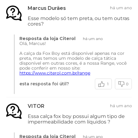
Marcus Durães
há um ano
Esse modelo só tem preta, ou tem outras
cores?
Resposta da loja Citerol
há um ano
Olá, Marcus!
A calça da Fox Boy está disponível apenas na cor
preta, mas temos um modelo de calça tática
disponível em outras cores, é a nossa Range, você
pode conferir em nosso site:
https://www.citerol.com.br/range
esta resposta foi útil?
1
0
VITOR
há um ano
Essa calça fox boy possui algum tipo de
impermeabilidade com líquidos ?
Resposta da loja Citerol
há um ano