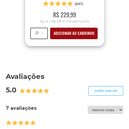
(897)
R$
229
,
99
Ou
4
x
de
R$ 57,49
sem juros
ADICIONAR AO CARRINHO
P
Avaliações
5.0
QUERO AVALIAR
7 avaliações