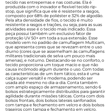
tecido nas entrepernas e nas costuras. Ela é
produzida com o inovador e flexível tecido rip-
stop, que significa que ele é resistente a rasgos,
composto por 68% de poliéster e 32% de algodão.
Pela alta densidade de fios, o tecido é muito
resistente a rasgos e trações, ou seja, para as suas
atividades esse é o tecido mais indicado. Essa
peça possui também um exclusivo fator de
proteção UV 50+ em toda a sua extensão. Esse
modelo vem no padrão de camuflagem Multicam,
que apresenta cores que se revezam entre o uso
diurno (cores que se assemelham às camuflagens
militares tradicionais de selva um pouco mais
amenas), e noturno. Destacando-se no conforto, o
tecido proporciona um toque macio e que não
causa incômodo algum durante o uso. Com todas
as características de um item tático, esta é uma
calça super versátil e moderna, podendo ser
usada até mesmo no dia-a-dia. Conta também
com amplo espaço de armazenamento, sendo 6
bolsos estrategicamente distribuídos para garantir
agilidade durante missões táticas. Conta com dois
bolsos frontais, dois bolsos laterais sanfonados
com tampa e fechamento em velcro e dois bolsos
traseiros com tampa e fechamento em velcro.