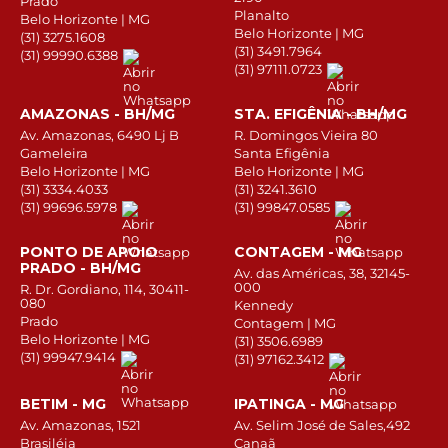
Prado
Planalto
Belo Horizonte | MG
Belo Horizonte | MG
(31) 3275.1608
(31) 3491.7964
(31) 99990.6388
(31) 97111.0723
AMAZONAS - BH/MG
STA. EFIGÊNIA - BH/MG
Av. Amazonas, 6490 Lj B
R. Domingos Vieira 80
Gameleira
Santa Efigênia
Belo Horizonte | MG
Belo Horizonte | MG
(31) 3334.4033
(31) 3241.3610
(31) 99696.5978
(31) 99847.0585
PONTO DE APOIO
CONTAGEM - MG
PRADO - BH/MG
Av. das Américas, 38, 32145-
000
R. Dr. Gordiano, 114, 30411-
080
Kennedy
Prado
Contagem | MG
Belo Horizonte | MG
(31) 3506.6989
(31) 99947.9414
(31) 97162.3412
BETIM - MG
IPATINGA - MG
Av. Amazonas, 1521
Av. Selim José de Sales,492
Brasiléia
Canaã