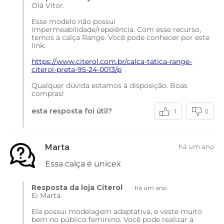
Olá Vitor.
Esse modelo não possui
impermeabilidade/repelência. Com esse recurso,
temos a calça Range. Você pode conhecer por este
link:
https://www.citerol.com.br/calca-tatica-range-
citerol-preta-95-24-0013/p
Qualquer dúvida estamos à disposição. Boas
compras!
esta resposta foi útil?
1
0
Marta
há um ano
Essa calça é unicex
Resposta da loja Citerol
há um ano
Ei Marta.
Ela possui modelagem adaptativa, e veste muito
bem no público feminino. Você pode realizar a