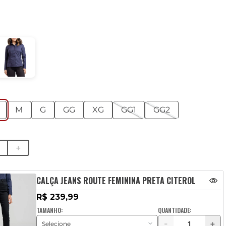
M
G
GG
XG
GG1
GG2
＋
CALÇA JEANS ROUTE FEMININA PRETA CITEROL
R$ 239,99
TAMANHO:
QUANTIDADE:
-
+