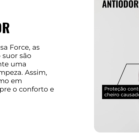
OR
sa Force, as
 suor são
ante uma
impeza. Assim,
smo em
re o conforto e