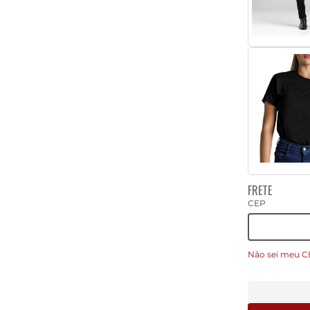
FRETE
CEP
Não sei meu C