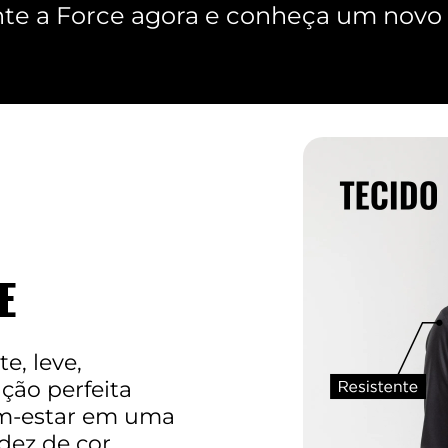
e a Force agora e conheça um novo c
E
e, leve,
ção perfeita
m-estar em uma
idez de cor