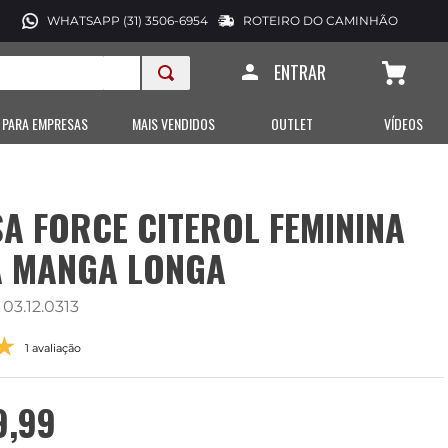
WHATSAPP (31) 3506-6954
ROTEIRO DO CAMINHÃO
ENTRAR
 PARA EMPRESAS
MAIS VENDIDOS
OUTLET
VÍDEOS
A FORCE CITEROL FEMININA
A MANGA LONGA
:
03.12.0313
1 avaliação
9
,
99