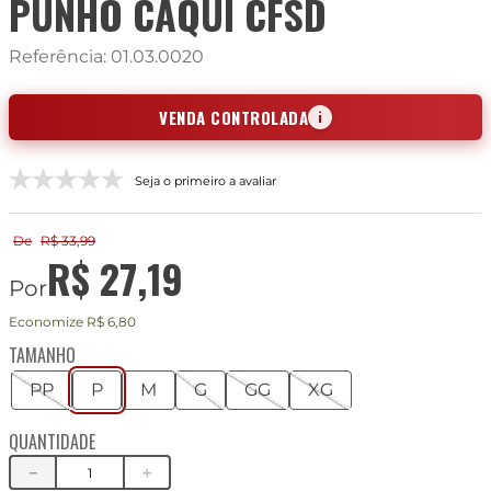
PUNHO CÁQUI CFSD
Referência
:
01.03.0020
VENDA CONTROLADA
i
Seja o primeiro a avaliar
De
R$
33
,
99
R$
27
,
19
Por
Economize
R$ 6,80
TAMANHO
PP
P
M
G
GG
XG
QUANTIDADE
－
＋