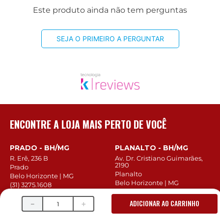
Este produto ainda não tem perguntas
SEJA O PRIMEIRO A PERGUNTAR
ENCONTRE A LOJA MAIS PERTO DE VOCÊ
PRADO - BH/MG
PLANALTO - BH/MG
R. Erê, 236 B
Av. Dr. Cristiano Guimarães,
2190
Prado
Planalto
Belo Horizonte | MG
Belo Horizonte | MG
(31) 3275.1608
(31) 3491.7964
(31) 99990.6388
(31) 97111.0723
ADICIONAR AO CARRINHO
－
＋