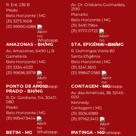
R. Erê, 236 B
Av. Dr. Cristiano Guimarães,
2190
Prado
Planalto
Belo Horizonte | MG
Belo Horizonte | MG
(31) 3275.1608
(31) 3491.7964
(31) 99990.6388
(31) 97111.0723
AMAZONAS - BH/MG
STA. EFIGÊNIA - BH/MG
Av. Amazonas, 6490 Lj B
R. Domingos Vieira 80
Gameleira
Santa Efigênia
Belo Horizonte | MG
Belo Horizonte | MG
(31) 3334.4033
(31) 3241.3610
(31) 99696.5978
(31) 99847.0585
PONTO DE APOIO
CONTAGEM - MG
PRADO - BH/MG
Av. das Américas, 38, 32145-
000
R. Dr. Gordiano, 114, 30411-
080
Kennedy
Prado
Contagem | MG
Belo Horizonte | MG
(31) 3506.6989
(31) 99947.9414
(31) 97162.3412
BETIM - MG
IPATINGA - MG