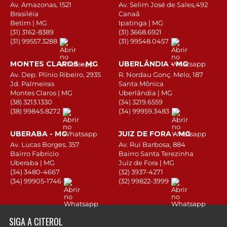
Av. Amazonas, 1521
Av. Selim José de Sales,492
Brasiléia
Canaã
Betim | MG
Ipatinga | MG
(31) 3162-8389
(31) 3668.6921
(31) 99557.3288
(31) 99548.0457
MONTES CLAROS - MG
UBERLÂNDIA - MG
Av. Dep. Plínio Ribeiro, 2935
R. Nordau Gonç. Melo, 187
Jd. Palmeiras
Santa Mônica
Montes Claros | MG
Uberlândia | MG
(38) 3213.1330
(34) 3219.6559
(38) 99845.8272
(34) 99959.3483
UBERABA - MG
JUIZ DE FORA - MG
Av. Lucas Borges, 357
Av. Rui Barbosa, 884
Bairro Fabrício
Bairro Santa Terezinha
Uberaba | MG
Juiz de Fora | MG
(34) 3480-4667
(32) 3937-4271
(34) 99905-1746
(32) 99822-3999
SIGA A CITEROL