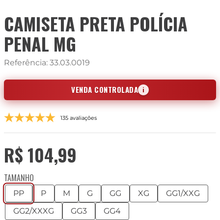
CAMISETA PRETA POLÍCIA
PENAL MG
Referência
:
33.03.0019
VENDA CONTROLADA
i
135 avaliações
R$
104
,
99
TAMANHO
PP
P
M
G
GG
XG
GG1/XXG
GG2/XXXG
GG3
GG4