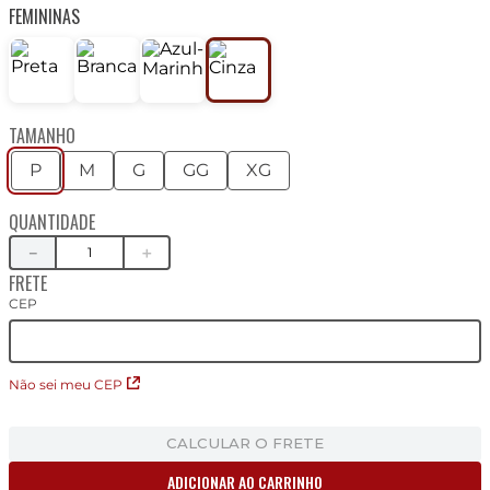
FEMININAS
TAMANHO
P
M
G
GG
XG
QUANTIDADE
－
＋
FRETE
CEP
Não sei meu CEP
CALCULAR O FRETE
ADICIONAR AO CARRINHO