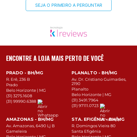
SEJA O PRIMEIRO A PERGUNTAR
ENCONTRE A LOJA MAIS PERTO DE VOCÊ
PRADO - BH/MG
PLANALTO - BH/MG
R. Erê, 236 B
Av. Dr. Cristiano Guimarães,
2190
Prado
Planalto
Belo Horizonte | MG
Belo Horizonte | MG
(31) 3275.1608
(31) 3491.7964
(31) 99990.6388
(31) 97111.0723
AMAZONAS - BH/MG
STA. EFIGÊNIA - BH/MG
Av. Amazonas, 6490 Lj B
R. Domingos Vieira 80
Gameleira
Santa Efigênia
Belo Horizonte | MG
Belo Horizonte | MG