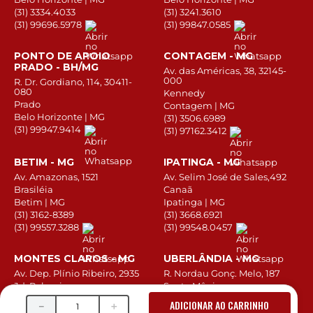
(31) 3334.4033
(31) 3241.3610
(31) 99696.5978
(31) 99847.0585
PONTO DE APOIO
CONTAGEM - MG
PRADO - BH/MG
Av. das Américas, 38, 32145-
000
R. Dr. Gordiano, 114, 30411-
080
Kennedy
Prado
Contagem | MG
Belo Horizonte | MG
(31) 3506.6989
(31) 99947.9414
(31) 97162.3412
BETIM - MG
IPATINGA - MG
Av. Amazonas, 1521
Av. Selim José de Sales,492
Brasiléia
Canaã
Betim | MG
Ipatinga | MG
(31) 3162-8389
(31) 3668.6921
(31) 99557.3288
(31) 99548.0457
MONTES CLAROS - MG
UBERLÂNDIA - MG
Av. Dep. Plínio Ribeiro, 2935
R. Nordau Gonç. Melo, 187
Jd. Palmeiras
Santa Mônica
Montes Claros | MG
Uberlândia | MG
ADICIONAR AO CARRINHO
－
＋
(38) 3213.1330
(34) 3219.6559