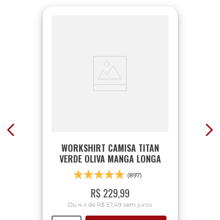
WORKSHIRT CAMISA TITAN
VERDE OLIVA MANGA LONGA
(897)
R$
229
,
99
Ou
4
x
de
R$ 57,49
sem juros