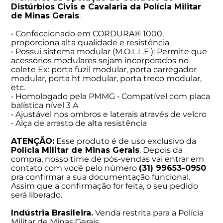
Distúrbios Civis e Cavalaria da Polícia Militar
de Minas Gerais
.
• Confeccionado em CORDURA® 1000,
proporciona alta qualidade e resistência
• Possui sistema modular (M.O.L.L.E.): Permite que
acessórios modulares sejam incorporados no
colete Ex: porta fuzil modular, porta carregador
modular, porta ht modular, porta treco modular,
etc.
• Homologado pela PMMG • Compatível com placa
balística nível 3 A
• Ajustável nos ombros e laterais através de velcro
• Alça de arrasto de alta resistência
ATENÇÃO:
Esse produto é de uso exclusivo da
Polícia Militar de Minas Gerais
. Depois da
compra, nosso time de pós-vendas vai entrar em
contato com você pelo número
(31) 99653-0950
pra confirmar a sua documentação funcional.
Assim que a confirmação for feita, o seu pedido
será liberado.
Indústria Brasileira.
Venda restrita para a Polícia
Militar de Minas Gerais.