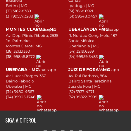
Brasiléia
Canaã
Betim | MG
Ipatinga | MG
(31) 3162-8389
(31) 3668.6921
(31) 99557.3288
(31) 99548.0457
MONTES CLAROS - MG
UBERLÂNDIA - MG
Av. Dep. Plínio Ribeiro, 2935
R. Nordau Gonç. Melo, 187
Jd. Palmeiras
Santa Mônica
Montes Claros | MG
Uberlândia | MG
(38) 3213.1330
(34) 3219.6559
(38) 99845.8272
(34) 99959.3483
UBERABA - MG
JUIZ DE FORA - MG
Av. Lucas Borges, 357
Av. Rui Barbosa, 884
Bairro Fabrício
Bairro Santa Terezinha
Uberaba | MG
Juiz de Fora | MG
(34) 3480-4667
(32) 3937-4271
(34) 99905-1746
(32) 99822-3999
SIGA A CITEROL