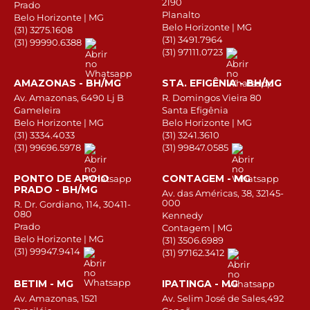
2190
Prado
Planalto
Belo Horizonte | MG
Belo Horizonte | MG
(31) 3275.1608
(31) 3491.7964
(31) 99990.6388
(31) 97111.0723
AMAZONAS - BH/MG
STA. EFIGÊNIA - BH/MG
Av. Amazonas, 6490 Lj B
R. Domingos Vieira 80
Gameleira
Santa Efigênia
Belo Horizonte | MG
Belo Horizonte | MG
(31) 3334.4033
(31) 3241.3610
(31) 99696.5978
(31) 99847.0585
PONTO DE APOIO
CONTAGEM - MG
PRADO - BH/MG
Av. das Américas, 38, 32145-
000
R. Dr. Gordiano, 114, 30411-
080
Kennedy
Prado
Contagem | MG
Belo Horizonte | MG
(31) 3506.6989
(31) 99947.9414
(31) 97162.3412
BETIM - MG
IPATINGA - MG
Av. Amazonas, 1521
Av. Selim José de Sales,492