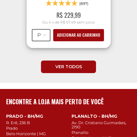
(897)
R$
229
,
99
Ou
4
x
de
R$ 57,49
sem juros
ADICIONAR AO CARRINHO
P
VER TODOS
ENCONTRE A LOJA MAIS PERTO DE VOCÊ
PRADO - BH/MG
PLANALTO - BH/MG
R. Erê, 236 B
Av. Dr. Cristiano Guimarães,
2190
Prado
Planalto
Belo Horizonte | MG