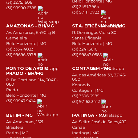
Belo Horizonte | MG
(31) 3275.1608
(31) 3491.7964
(31) 99990.6388
(31) 97111.0723
AMAZONAS - BH/MG
STA. EFIGÊNIA - BH/MG
Av. Amazonas, 6490 Lj B
R. Domingos Vieira 80
Gameleira
Santa Efigênia
Belo Horizonte | MG
Belo Horizonte | MG
(31) 3334.4033
(31) 3241.3610
(31) 99696.5978
(31) 99847.0585
PONTO DE APOIO
CONTAGEM - MG
PRADO - BH/MG
Av. das Américas, 38, 32145-
000
R. Dr. Gordiano, 114, 30411-
080
Kennedy
Prado
Contagem | MG
Belo Horizonte | MG
(31) 3506.6989
(31) 99947.9414
(31) 97162.3412
BETIM - MG
IPATINGA - MG
Av. Amazonas, 1521
Av. Selim José de Sales,492
Brasiléia
Canaã
Betim | MG
Ipatinga | MG