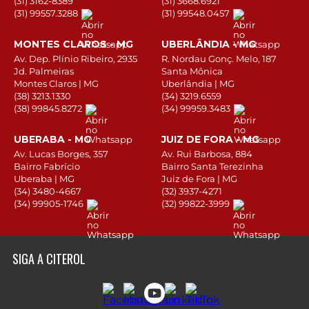
(31) 3162-8389
(31) 3668.6921
(31) 99557.3288
(31) 99548.0457
MONTES CLAROS - MG
UBERLÂNDIA - MG
Av. Dep. Plínio Ribeiro, 2935
R. Nordau Gonç. Melo, 187
Jd. Palmeiras
Santa Mônica
Montes Claros | MG
Uberlândia | MG
(38) 3213.1330
(34) 3219.6559
(38) 99845.8272
(34) 99959.3483
UBERABA - MG
JUIZ DE FORA - MG
Av. Lucas Borges, 357
Av. Rui Barbosa, 884
Bairro Fabrício
Bairro Santa Terezinha
Uberaba | MG
Juiz de Fora | MG
(34) 3480-4667
(32) 3937-4271
(34) 99905-1746
(32) 99822-3999
SIGA A CITEROL