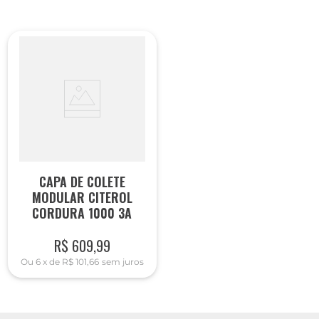
CAPA DE COLETE
MODULAR CITEROL
CORDURA 1000 3A
R$
609
,
99
Ou
6
x
de
R$ 101,66
sem juros