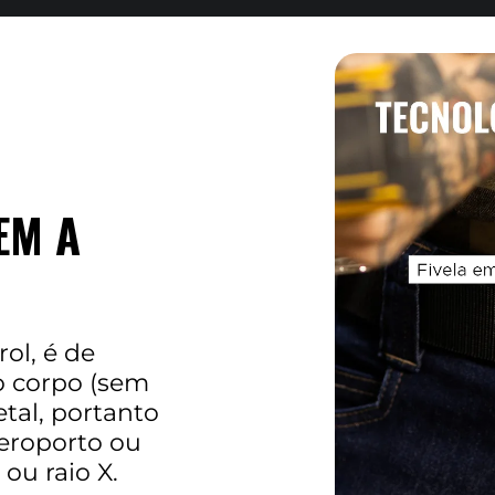
EM A
rol, é de
o corpo (sem
tal, portanto
eroporto ou
ou raio X.