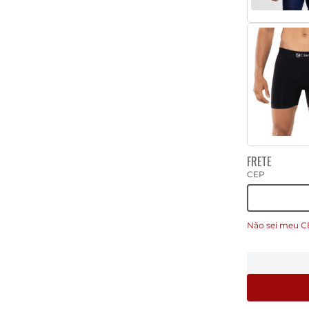
FRETE
CEP
Não sei meu C