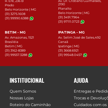
R. Erê, 236 B
Av. Dr. Cristiano Guimarães,
2190
Prado
Planalto
Belo Horizonte | MG
Belo Horizonte | MG
(31) 3275.1608
(31) 3491.7964
(31) 99990.6388
(31) 97111.0723
BETIM - MG
IPATINGA - MG
Av. Amazonas, 1521
Av. Selim José de Sales,492
Brasiléia
Canaã
Betim | MG
Ipatinga | MG
(31) 3162-8389
(31) 3668.6921
(31) 99557.3288
(31) 99548.0457
INSTITUCIONAL
AJUDA
Quem Somos
Entregas e Pedid
Nossas Lojas
Trocas e Devoluç
Roteiro do Caminhão
Cuidados com os