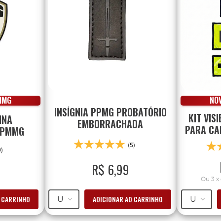
MMG
NO
INSÍGNIA PPMG PROBATÓRIO
KIT VIS
INA
EMBORRACHADA
PARA CA
 PMMG
(5)
0)
R$
6
,
99
Ou
3
x
O CARRINHO
ADICIONAR AO CARRINHO
U
U