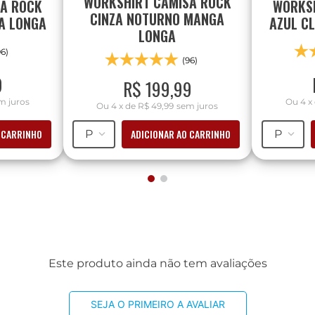
WORKSHIRT CAMISA ROCK
SA ROCK
WORKSH
CINZA NOTURNO MANGA
A LONGA
AZUL C
LONGA
96)
(96)
9
R$
199
,
99
m juros
Ou
4
x
Ou
4
x
de
R$ 49,99
sem juros
 CARRINHO
ADICIONAR AO CARRINHO
P
P
Este produto ainda não tem avaliações
SEJA O PRIMEIRO A AVALIAR