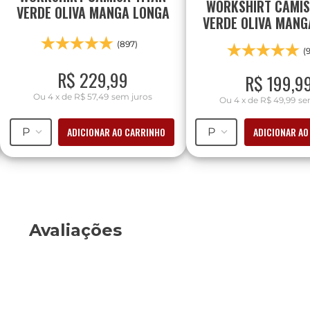
WORKSHIRT CAMI
VERDE OLIVA MANGA LONGA
VERDE OLIVA MANG
(897)
(
R$
229
,
99
R$
199
,
9
Ou
4
x
de
R$ 57,49
sem juros
Ou
4
x
de
R$ 49,99
se
ADICIONAR AO CARRINHO
ADICIONAR AO
P
P
Avaliações