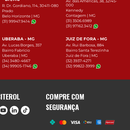
Av. das Américas, 38, 32145-
000
R. Dr. Gordiano, 114, 30411-080
Kennedy
Prado
Contagem | MG
Belo Horizonte | MG
(31) 3506.6989
(31) 99947.9414
(31) 97162.3412
UBERABA - MG
JUIZ DE FORA - MG
Av. Lucas Borges, 357
Av. Rui Barbosa, 884
Bairro Fabrício
Bairro Santa Terezinha
Uberaba | MG
Juiz de Fora | MG
(34) 3480-4667
(32) 3937-4271
(34) 99905-1746
(32) 99822-3999
CITEROL
COMPRE COM
SEGURANÇA