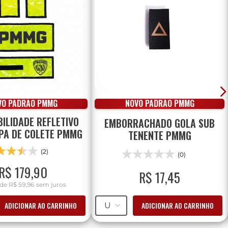
VO PADRÃO PMMG
NOVO PADRÃO PMMG
IBILIDADE REFLETIVO
EMBORRACHADO GOLA SUB
PA DE COLETE PMMG
TENENTE PMMG
(2)
(0)
R$
179
,
90
R$
17
,
45
de
R$ 59,96
sem juros
ADICIONAR AO CARRINHO
ADICIONAR AO CARRINHO
U