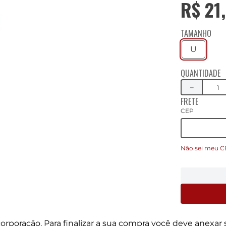
R$
21
,
TAMANHO
U
QUANTIDADE
－
FRETE
CEP
Não sei meu C
rporação. Para finalizar a sua compra você deve anexa