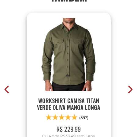
WORKSHIRT CAMISA TITAN
VERDE OLIVA MANGA LONGA
(897)
R$
229
,
99
Ou
4
x
de
R$ 57,49
sem juros