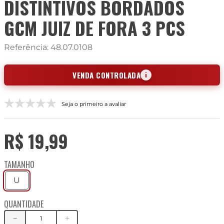
DISTINTIVOS BORDADOS
GCM JUIZ DE FORA 3 PCS
Referência
:
48.07.0108
VENDA CONTROLADA
i
Seja o primeiro a avaliar
R$
19
,
99
TAMANHO
U
QUANTIDADE
－
＋