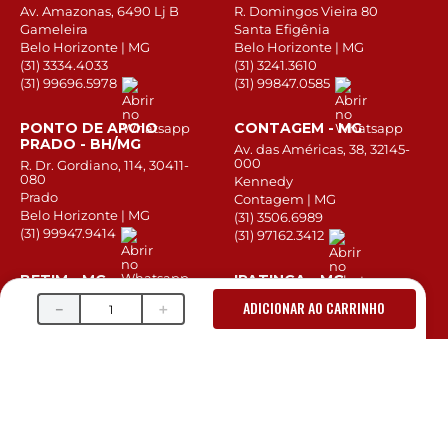
Av. Amazonas, 6490 Lj B
R. Domingos Vieira 80
Gameleira
Santa Efigênia
Belo Horizonte | MG
Belo Horizonte | MG
(31) 3334.4033
(31) 3241.3610
(31) 99696.5978
(31) 99847.0585
PONTO DE APOIO
CONTAGEM - MG
PRADO - BH/MG
Av. das Américas, 38, 32145-
000
R. Dr. Gordiano, 114, 30411-
080
Kennedy
Prado
Contagem | MG
Belo Horizonte | MG
(31) 3506.6989
(31) 99947.9414
(31) 97162.3412
BETIM - MG
IPATINGA - MG
Av. Amazonas, 1521
Av. Selim José de Sales,492
ADICIONAR AO CARRINHO
－
＋
Brasiléia
Canaã
Betim | MG
Ipatinga | MG
(31) 3162-8389
(31) 3668.6921
(31) 99557.3288
(31) 99548.0457
MONTES CLAROS - MG
UBERLÂNDIA - MG
Av. Dep. Plínio Ribeiro, 2935
R. Nordau Gonç. Melo, 187