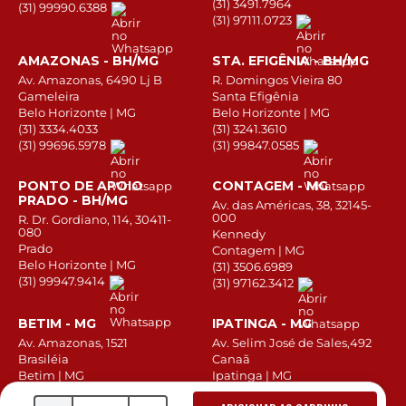
(31) 3491.7964
(31) 99990.6388
(31) 97111.0723
AMAZONAS - BH/MG
STA. EFIGÊNIA - BH/MG
Av. Amazonas, 6490 Lj B
R. Domingos Vieira 80
Gameleira
Santa Efigênia
Belo Horizonte | MG
Belo Horizonte | MG
(31) 3334.4033
(31) 3241.3610
(31) 99696.5978
(31) 99847.0585
PONTO DE APOIO
CONTAGEM - MG
PRADO - BH/MG
Av. das Américas, 38, 32145-
000
R. Dr. Gordiano, 114, 30411-
080
Kennedy
Prado
Contagem | MG
Belo Horizonte | MG
(31) 3506.6989
(31) 99947.9414
(31) 97162.3412
BETIM - MG
IPATINGA - MG
Av. Amazonas, 1521
Av. Selim José de Sales,492
Brasiléia
Canaã
Betim | MG
Ipatinga | MG
(31) 3162-8389
(31) 3668.6921