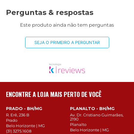
Perguntas & respostas
Este produto ainda não tem perguntas
SEJA O PRIMEIRO A PERGUNTAR
ENCONTRE A LOJA MAIS PERTO DE VOCÊ
PRADO - BH/MG
PLANALTO - BH/MG
R. Erê, 236 B
Av. Dr. Cristiano Guimarães,
2190
Prado
Planalto
Belo Horizonte | MG
Belo Horizonte | MG
(31) 3275.1608