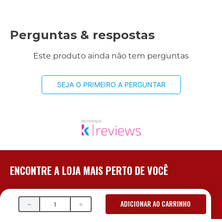
Perguntas & respostas
Este produto ainda não tem perguntas
SEJA O PRIMEIRO A PERGUNTAR
ENCONTRE A LOJA MAIS PERTO DE VOCÊ
PRADO - BH/MG
PLANALTO - BH/MG
ADICIONAR AO CARRINHO
－
＋
R. Erê, 236 B
Av. Dr. Cristiano Guimarães,
2190
Prado
Planalto