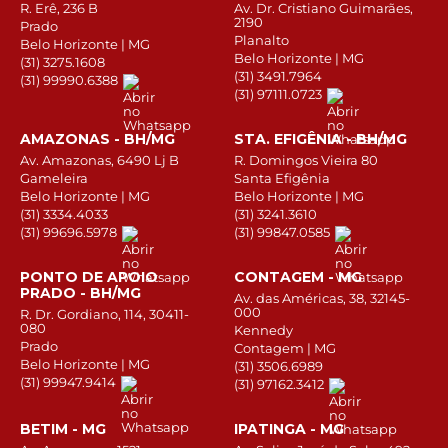
R. Erê, 236 B
Av. Dr. Cristiano Guimarães,
2190
Prado
Planalto
Belo Horizonte | MG
Belo Horizonte | MG
(31) 3275.1608
(31) 3491.7964
(31) 99990.6388
(31) 97111.0723
AMAZONAS - BH/MG
STA. EFIGÊNIA - BH/MG
Av. Amazonas, 6490 Lj B
R. Domingos Vieira 80
Gameleira
Santa Efigênia
Belo Horizonte | MG
Belo Horizonte | MG
(31) 3334.4033
(31) 3241.3610
(31) 99696.5978
(31) 99847.0585
PONTO DE APOIO
CONTAGEM - MG
PRADO - BH/MG
Av. das Américas, 38, 32145-
000
R. Dr. Gordiano, 114, 30411-
080
Kennedy
Prado
Contagem | MG
Belo Horizonte | MG
(31) 3506.6989
(31) 99947.9414
(31) 97162.3412
BETIM - MG
IPATINGA - MG