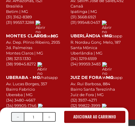
Av. Amazonas, 1521
Av. Selim José de Sales,492
Brasiléia
Canaã
Betim | MG
Ipatinga | MG
(31) 3162-8389
(31) 3668.6921
(31) 99557.3288
(31) 99548.0457
MONTES CLAROS - MG
UBERLÂNDIA - MG
Av. Dep. Plínio Ribeiro, 2935
R. Nordau Gonç. Melo, 187
Jd. Palmeiras
Santa Mônica
Montes Claros | MG
Uberlândia | MG
(38) 3213.1330
(34) 3219.6559
(38) 99845.8272
(34) 99959.3483
UBERABA - MG
JUIZ DE FORA - MG
Av. Lucas Borges, 357
Av. Rui Barbosa, 884
Bairro Fabrício
Bairro Santa Terezinha
Uberaba | MG
Juiz de Fora | MG
(34) 3480-4667
(32) 3937-4271
(34) 99905-1746
(32) 99822-3999
ADICIONAR AO CARRINHO
－
＋
SIGA A CITEROL