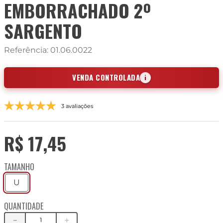
EMBORRACHADO 2º
SARGENTO
Referência
:
01.06.0022
VENDA CONTROLADA
i
3 avaliações
R$
17
,
45
TAMANHO
U
QUANTIDADE
－
＋