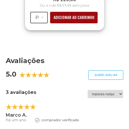
Ou
4
x
de
R$ 57,49
sem juros
ADICIONAR AO CARRINHO
P
Avaliações
5.0
QUERO AVALIAR
3 avaliações
Marco A.
há um ano
comprador verificado