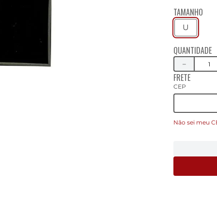
TAMANHO
U
QUANTIDADE
－
FRETE
CEP
Não sei meu C