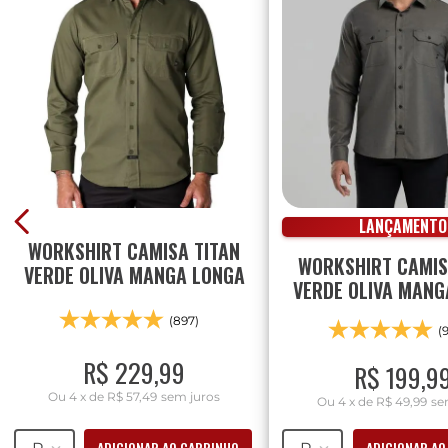
LANÇAMENTO
WORKSHIRT CAMISA TITAN
WORKSHIRT CAMI
VERDE OLIVA MANGA LONGA
VERDE OLIVA MANG
(897)
(
R$
229
,
99
R$
199
,
9
Ou
4
x
de
R$ 57,49
sem juros
Ou
4
x
de
R$ 49,99
se
ADICIONAR AO CARRINHO
ADICIONAR AO