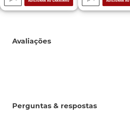
P
P
Avaliações
Perguntas & respostas