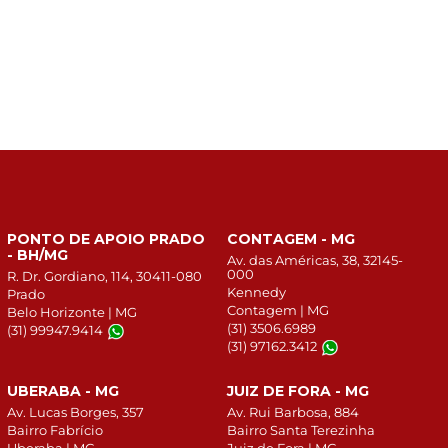
PONTO DE APOIO PRADO
CONTAGEM - MG
- BH/MG
Av. das Américas, 38, 32145-
000
R. Dr. Gordiano, 114, 30411-080
Kennedy
Prado
Contagem | MG
Belo Horizonte | MG
(31) 3506.6989
(31) 99947.9414
(31) 97162.3412
UBERABA - MG
JUIZ DE FORA - MG
Av. Lucas Borges, 357
Av. Rui Barbosa, 884
Bairro Fabrício
Bairro Santa Terezinha
Uberaba | MG
Juiz de Fora | MG