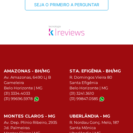
SEJA O PRIMEIRO A PERGUNTAR
AMAZONAS - BH/MG
STA. EFIGÊNIA - BH/MG
Av. Amazonas, 6490 Lj B
R. Domingos Vieira 80
Gameleira
Santa Efigênia
Belo Horizonte | MG
Belo Horizonte | MG
(31) 3334.4033
(31) 3241.3610
(31) 99696.5978
(31) 99847.0585
MONTES CLAROS - MG
UBERLÂNDIA - MG
Av. Dep. Plínio Ribeiro, 2935
R. Nordau Gonç. Melo, 187
Jd. Palmeiras
Santa Mônica
Montes Claros | MG
Uberlândia | MG