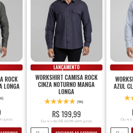
LANÇAMENTO
WORKSHIRT CAMISA ROCK
SA ROCK
WORKSH
CINZA NOTURNO MANGA
A LONGA
AZUL C
LONGA
96)
(96)
9
R$
199
,
99
m juros
Ou
4
x
Ou
4
x
de
R$ 49,99
sem juros
 CARRINHO
ADICIONAR AO CARRINHO