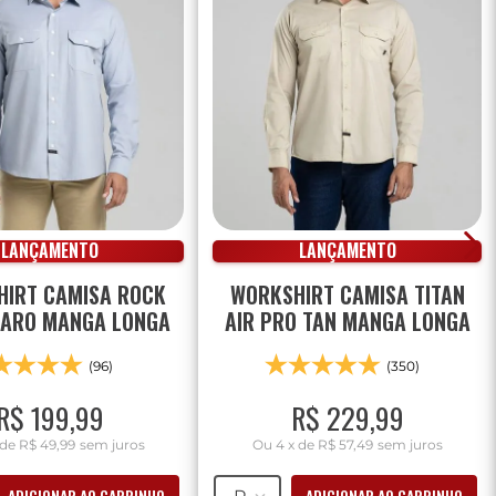
LANÇAMENTO
LANÇAMENTO
IRT CAMISA ROCK
WORKSHIRT CAMISA TITAN
LARO MANGA LONGA
AIR PRO TAN MANGA LONGA
(96)
(350)
R$
199
,
99
R$
229
,
99
de
R$ 49,99
sem juros
Ou
4
x
de
R$ 57,49
sem juros
ADICIONAR AO CARRINHO
ADICIONAR AO CARRINHO