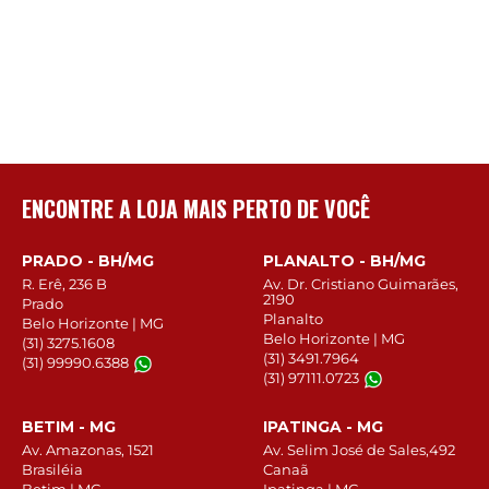
ENCONTRE A LOJA MAIS PERTO DE VOCÊ
PRADO - BH/MG
PLANALTO - BH/MG
R. Erê, 236 B
Av. Dr. Cristiano Guimarães,
2190
Prado
Planalto
Belo Horizonte | MG
Belo Horizonte | MG
(31) 3275.1608
(31) 3491.7964
(31) 99990.6388
(31) 97111.0723
BETIM - MG
IPATINGA - MG
Av. Amazonas, 1521
Av. Selim José de Sales,492
Brasiléia
Canaã
Betim | MG
Ipatinga | MG