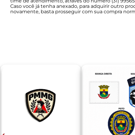
time de atendimento, através do número (31) 99565
Caso você já tenha anexado, para adquirir outro pro
novamente, basta prosseguir com sua compra nor