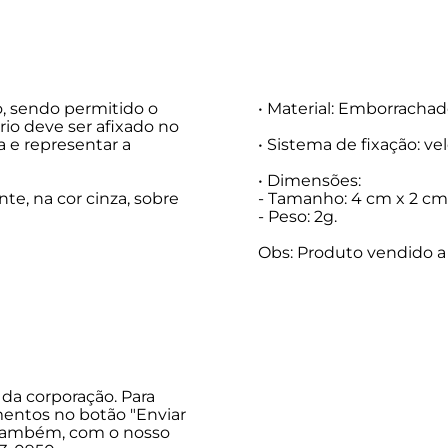
do, sendo permitido o
• Material: Emborrachad
io deve ser afixado no
 e representar a
• Sistema de fixação: vel
• Dimensões:
e, na cor cinza, sobre
- Tamanho: 4 cm x 2 cm
- Peso: 2g.
Obs: Produto vendido a
da corporação. Para
mentos no botão "Enviar
 também, com o nosso