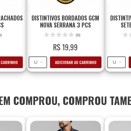
RACHADOS
DISTINTIVOS BORDADOS GCM
DISTINT
CS
NOVA SERRANA 3 PCS
SET
0)
(0)
R$
19
,
99
O CARRINHO
ADICIONAR AO CARRINHO
U
U
EM COMPROU, COMPROU TAM