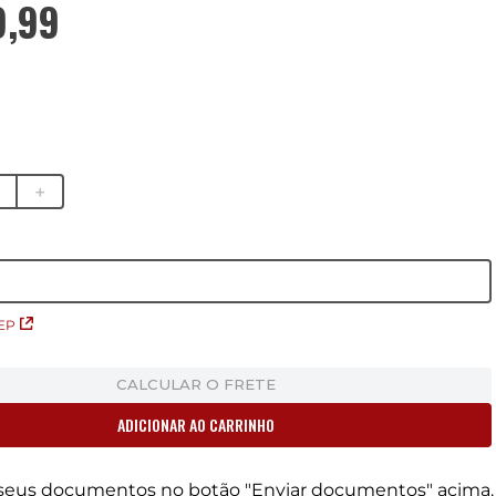
9
,
99
＋
EP
CALCULAR O FRETE
ADICIONAR AO CARRINHO
r seus documentos no botão "Enviar documentos" acima.