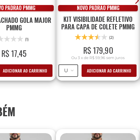
VO PADRÃO PMMG
NOVO PADRÃO PMMG
KIT VISIBILIDADE REFLETIVO
CHADO GOLA MAJOR
PARA CAPA DE COLETE PMMG
PMMG
(2)
(1)
R$
179
,
90
R$
17
,
45
Ou
3
x
de
R$ 59,96
sem juros
ADICIONAR AO CARRINHO
ADICIONAR AO CARRINHO
U
BÉM