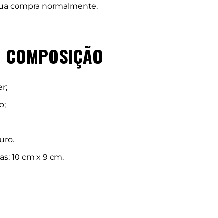
m sua compra normalmente.
COMPOSIÇÃO
r;
o;
uro.
s: 10 cm x 9 cm.