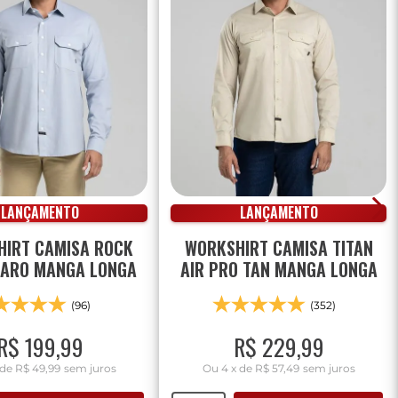
LANÇAMENTO
LANÇAMENTO
IRT CAMISA ROCK
WORKSHIRT CAMISA TITAN
LARO MANGA LONGA
AIR PRO TAN MANGA LONGA
(96)
(352)
R$
199
,
99
R$
229
,
99
de
R$ 49,99
sem juros
Ou
4
x
de
R$ 57,49
sem juros