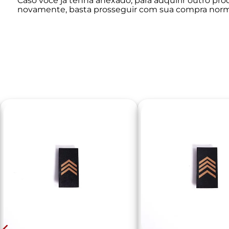
Caso você já tenha anexado, para adquirir outro pro
novamente, basta prosseguir com sua compra nor