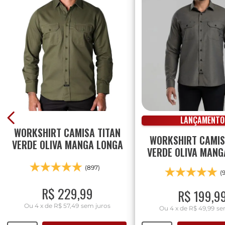
LANÇAMENTO
WORKSHIRT CAMISA TITAN
WORKSHIRT CAMI
VERDE OLIVA MANGA LONGA
VERDE OLIVA MANG
(897)
(
R$
229
,
99
R$
199
,
9
Ou
4
x
de
R$ 57,49
sem juros
Ou
4
x
de
R$ 49,99
se