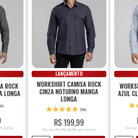
LANÇAMENTO
WORKSHIRT CAMISA ROCK
SA ROCK
WORKSH
CINZA NOTURNO MANGA
A LONGA
AZUL C
LONGA
96)
(96)
9
R$
199
,
99
m juros
Ou
4
x
Ou
4
x
de
R$ 49,99
sem juros