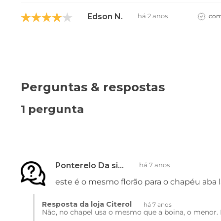
Edson N.
há 2 anos
com
Perguntas & respostas
1 pergunta
Ponterelo Da silva barbosa
há 7 anos
este é o mesmo florão para o chapéu aba 
Resposta da loja Citerol
há 7 anos
Não, no chapel usa o mesmo que a boina, o menor. 