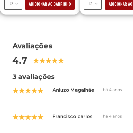
ADICIONAR AO CARRINHO
ADICIONAR AO
P
P
Avaliações
4.7
3 avaliações
Aniuzo Magalhães
há 4 anos
Francisco carlos de Souza filho
há 4 anos