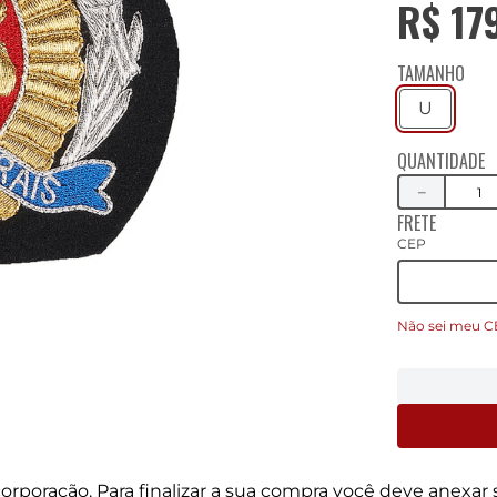
R$
17
TAMANHO
U
QUANTIDADE
－
FRETE
CEP
Não sei meu C
rporação. Para finalizar a sua compra você deve anexa