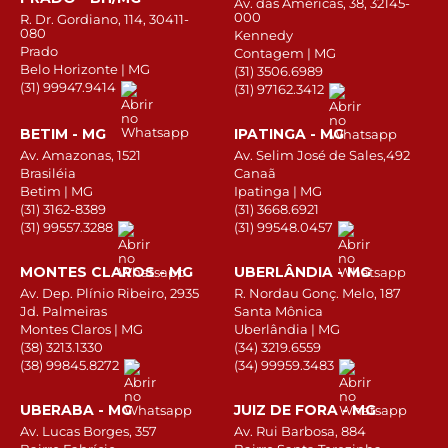
Av. das Américas, 38, 32145-
000
R. Dr. Gordiano, 114, 30411-
080
Kennedy
Prado
Contagem | MG
Belo Horizonte | MG
(31) 3506.6989
(31) 99947.9414
(31) 97162.3412
BETIM - MG
IPATINGA - MG
Av. Amazonas, 1521
Av. Selim José de Sales,492
Brasiléia
Canaã
Betim | MG
Ipatinga | MG
(31) 3162-8389
(31) 3668.6921
(31) 99557.3288
(31) 99548.0457
MONTES CLAROS - MG
UBERLÂNDIA - MG
Av. Dep. Plínio Ribeiro, 2935
R. Nordau Gonç. Melo, 187
Jd. Palmeiras
Santa Mônica
Montes Claros | MG
Uberlândia | MG
(38) 3213.1330
(34) 3219.6559
(38) 99845.8272
(34) 99959.3483
UBERABA - MG
JUIZ DE FORA - MG
Av. Lucas Borges, 357
Av. Rui Barbosa, 884