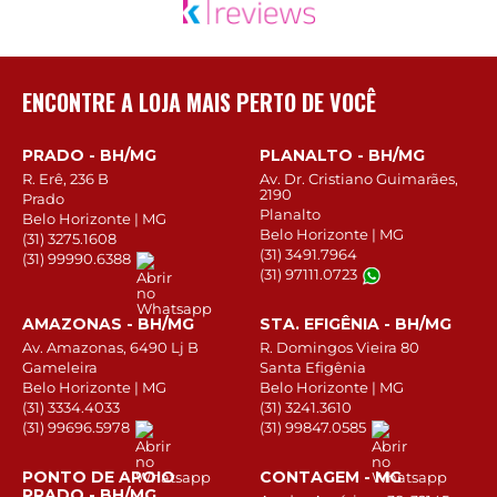
ENCONTRE A LOJA MAIS PERTO DE VOCÊ
PRADO - BH/MG
PLANALTO - BH/MG
R. Erê, 236 B
Av. Dr. Cristiano Guimarães,
2190
Prado
Planalto
Belo Horizonte | MG
Belo Horizonte | MG
(31) 3275.1608
(31) 3491.7964
(31) 99990.6388
(31) 97111.0723
AMAZONAS - BH/MG
STA. EFIGÊNIA - BH/MG
Av. Amazonas, 6490 Lj B
R. Domingos Vieira 80
Gameleira
Santa Efigênia
Belo Horizonte | MG
Belo Horizonte | MG
(31) 3334.4033
(31) 3241.3610
(31) 99696.5978
(31) 99847.0585
PONTO DE APOIO
CONTAGEM - MG
PRADO - BH/MG