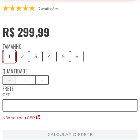
7 avaliações
R$
299
,
99
TAMANHO
1
2
3
4
5
6
QUANTIDADE
－
＋
FRETE
CEP
Não sei meu CEP
CALCULAR O FRETE