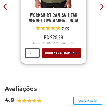
WORKSHIRT CAMISA TITAN
VERDE OLIVA MANGA LONGA
(897)
R$
229
,
99
Ou
4
x
de
R$ 57,49
sem juros
ADICIONAR AO CARRINHO
P
Avaliações
4.9
QUERO AVALIAR