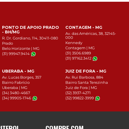
PONTO DE APOIO PRADO
CONTAGEM - MG
- BH/MG
Av. das Américas, 38, 32145-
000
R. Dr. Gordiano, 114, 30411-080
Kennedy
Prado
Contagem | MG
Belo Horizonte | MG
(31) 3506.6989
(31) 99947.9414
(31) 97162.3412
UBERABA - MG
JUIZ DE FORA - MG
Av. Lucas Borges, 357
Av. Rui Barbosa, 884
Bairro Fabrício
Bairro Santa Terezinha
Uberaba | MG
Juiz de Fora | MG
(34) 3480-4667
(32) 3937-4271
(34) 99905-1746
(32) 99822-3999
CITEROL
COMPRE COM