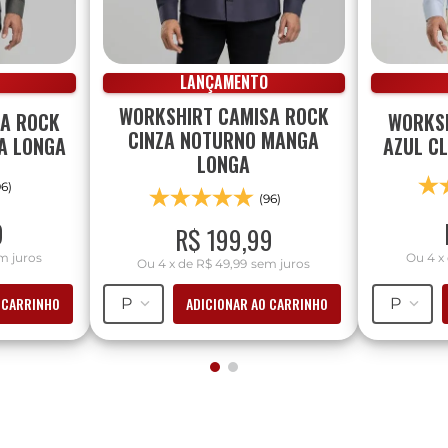
LANÇAMENTO
WORKSHIRT CAMISA ROCK
SA ROCK
WORKSH
CINZA NOTURNO MANGA
A LONGA
AZUL C
LONGA
96)
(96)
9
R$
199
,
99
m juros
Ou
4
x
Ou
4
x
de
R$ 49,99
sem juros
 CARRINHO
ADICIONAR AO CARRINHO
P
P