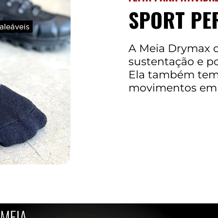
SPORT PE
A Meia Drymax da
sustentação e p
Ela também tem 
movimentos em a