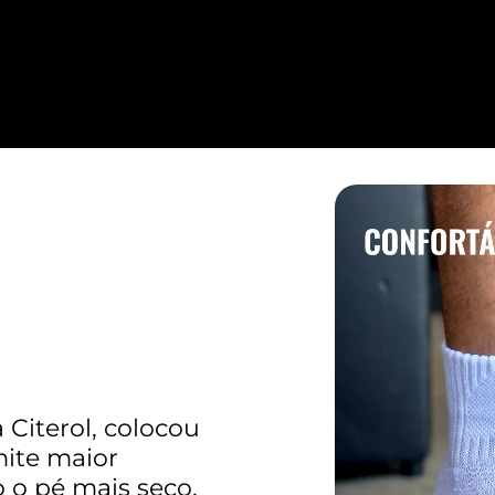
 Citerol, colocou
mite maior
 o pé mais seco.