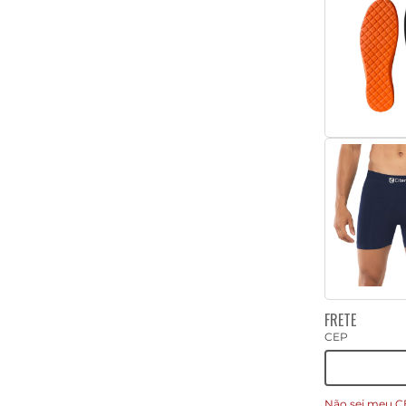
FRETE
CEP
Não sei meu C