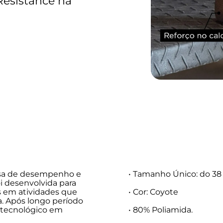
 Resistance na
cisa de desempenho e
• Tamanho Único: do 38 
oi desenvolvida para
os em atividades que
• Cor: Coyote
. Após longo período
 tecnológico em
• 80% Poliamida.