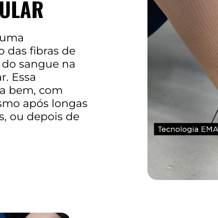
CULAR
m uma
 das fibras de
 do sangue na
r. Essa
nta bem, com
smo após longas
s, ou depois de