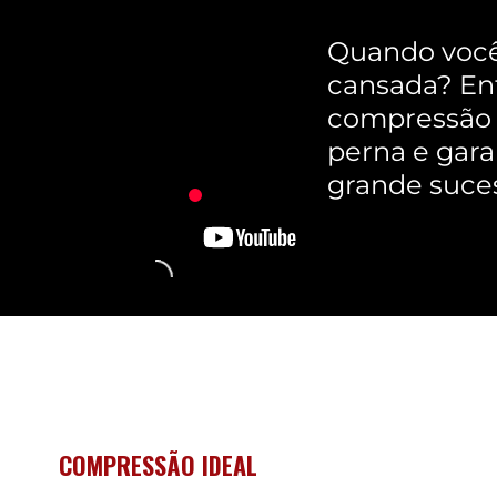
Quando você 
cansada? Ent
compressão i
perna e gara
grande suces
COMPRESSÃO IDEAL