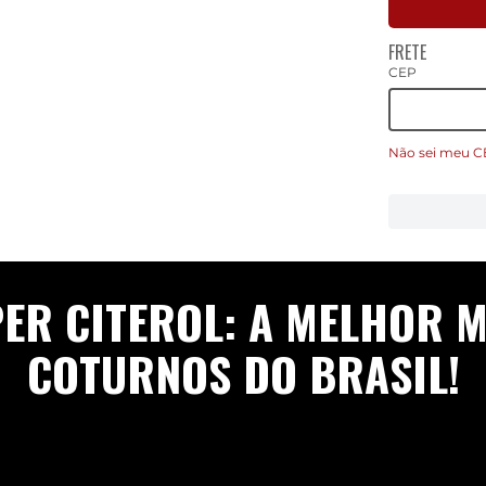
FRETE
CEP
Não sei meu C
PER CITEROL: A MELHOR M
COTURNOS DO BRASIL!