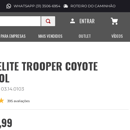
WHATSAPP (31) 3506-6954
ROTEIRO DO CAMINHÃO
ENTRAR
 PARA EMPRESAS
MAIS VENDIDOS
OUTLET
VÍDEOS
ELITE TROOPER COYOTE
OL
:
03.14.0103
395 avaliações
,
99