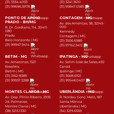
(31) 3334.4033
(31) 3241.3610
(31) 99696.5978
(31) 99847.0585
PONTO DE APOIO
CONTAGEM - MG
PRADO - BH/MG
Av. das Américas, 38, 32145-
000
R. Dr. Gordiano, 114, 30411-
080
Kennedy
Prado
Contagem | MG
Belo Horizonte | MG
(31) 3506.6989
(31) 99947.9414
(31) 97162.3412
BETIM - MG
IPATINGA - MG
Av. Amazonas, 1521
Av. Selim José de Sales,492
Brasiléia
Canaã
Betim | MG
Ipatinga | MG
(31) 3162-8389
(31) 3668.6921
(31) 99557.3288
(31) 99548.0457
MONTES CLAROS - MG
UBERLÂNDIA - MG
Av. Dep. Plínio Ribeiro, 2935
R. Nordau Gonç. Melo, 187
Jd. Palmeiras
Santa Mônica
Montes Claros | MG
Uberlândia | MG
(38) 3213.1330
(34) 3219.6559