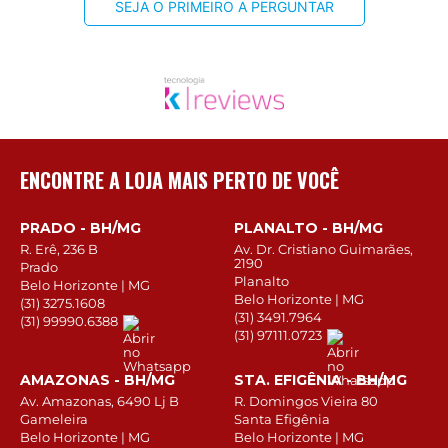
SEJA O PRIMEIRO A PERGUNTAR
ENCONTRE A LOJA MAIS PERTO DE VOCÊ
PRADO - BH/MG
PLANALTO - BH/MG
R. Erê, 236 B
Av. Dr. Cristiano Guimarães,
2190
Prado
Planalto
Belo Horizonte | MG
Belo Horizonte | MG
(31) 3275.1608
(31) 3491.7964
(31) 99990.6388
(31) 97111.0723
AMAZONAS - BH/MG
STA. EFIGÊNIA - BH/MG
Av. Amazonas, 6490 Lj B
R. Domingos Vieira 80
Gameleira
Santa Efigênia
Belo Horizonte | MG
Belo Horizonte | MG