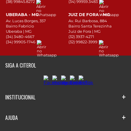
(38) 99845.8272
(34) 99959.3483
UBERABA - MG
JUIZ DE FORA - MG
Av. Lucas Borges, 357
Av. Rui Barbosa, 884
Bairro Fabrício
Bairro Santa Terezinha
Uberaba | MG
Juiz de Fora | MG
(34) 3480-4667
(32) 3937-4271
(34) 99905-1746
(32) 99822-3999
SIGA A CITEROL
+
INSTITUCIONAL
Quem Somos
+
AJUDA
Nossas lojas