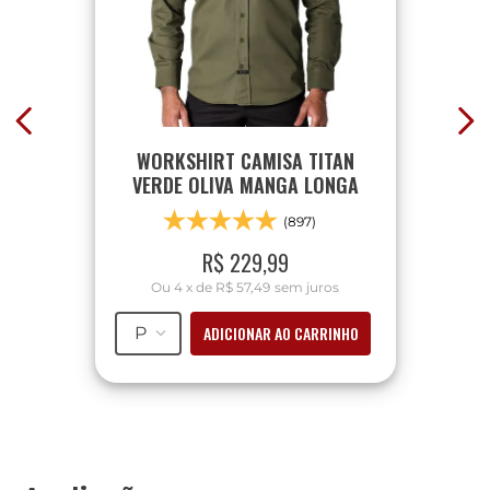
WORKSHIRT CAMISA TITAN
VERDE OLIVA MANGA LONGA
(897)
R$
229
,
99
Ou
4
x
de
R$ 57,49
sem juros
ADICIONAR AO CARRINHO
P