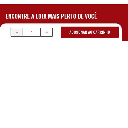
ENCONTRE A LOJA MAIS PERTO DE VOCÊ
PRADO - BH/MG
PLANALTO - BH/MG
ADICIONAR AO CARRINHO
－
＋
R. Erê, 236 B
Av. Dr. Cristiano Guimarães,
2190
Prado
Planalto
Belo Horizonte | MG
Belo Horizonte | MG
(31) 3275.1608
(31) 3491.7964
(31) 99990.6388
(31) 97111.0723
AMAZONAS - BH/MG
STA. EFIGÊNIA - BH/MG
Av. Amazonas, 6490 Lj B
R. Domingos Vieira 80
Gameleira
Santa Efigênia
Belo Horizonte | MG
Belo Horizonte | MG
(31) 3334.4033
(31) 3241.3610
(31) 99696.5978
(31) 99847.0585
PONTO DE APOIO
CONTAGEM - MG
PRADO - BH/MG
Av. das Américas, 38, 32145-
000
R. Dr. Gordiano, 114, 30411-
080
Kennedy