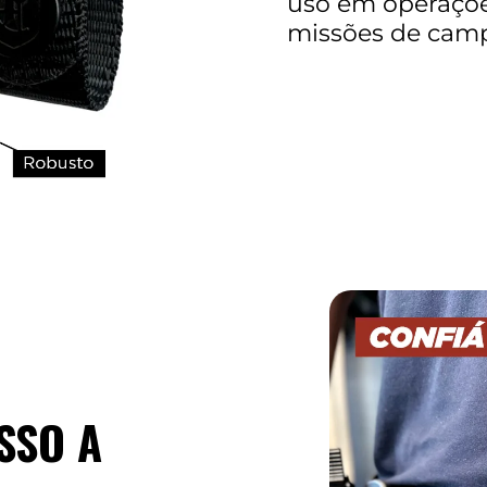
uso em operações
missões de cam
SSO A