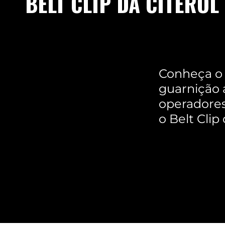
BELT CLIP DA CITEROL
Conheça o B
guarnição a
operadores
o Belt Clip