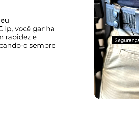
seu
Clip, você ganha
m rapidez e
locando-o sempre