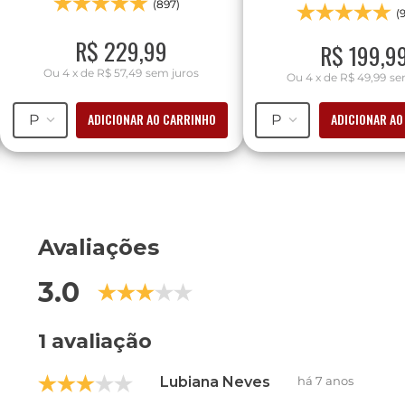
(897)
(
R$
229
,
99
R$
199
,
9
Ou
4
x
de
R$ 57,49
sem juros
Ou
4
x
de
R$ 49,99
se
ADICIONAR AO CARRINHO
ADICIONAR AO
P
P
Avaliações
3.0
1 avaliação
Lubiana Neves
há 7 anos