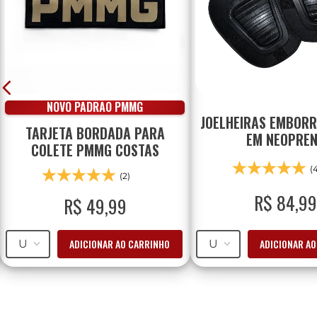
NOVO PADRÃO PMMG
JOELHEIRAS EMBOR
TARJETA BORDADA PARA
EM NEOPRE
COLETE PMMG COSTAS
(
(2)
R$
84
,
99
R$
49
,
99
ADICIONAR AO CARRINHO
ADICIONAR A
U
U