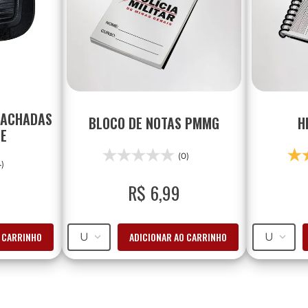
RACHADAS
BLOCO DE NOTAS PMMG
H
NE
(0)
4)
R$
6
,
99
O CARRINHO
ADICIONAR AO CARRINHO
U
U