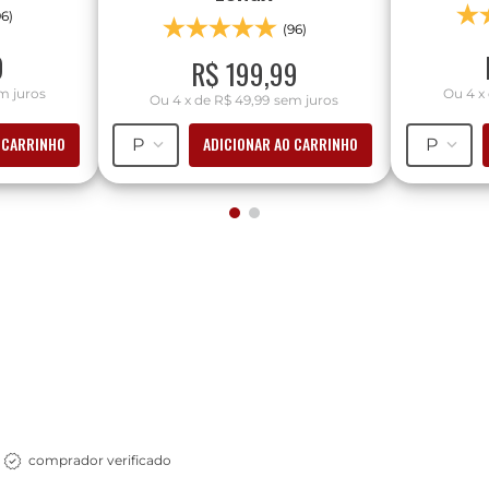
96)
(96)
9
R$
199
,
99
m juros
Ou
4
x
Ou
4
x
de
R$ 49,99
sem juros
 CARRINHO
ADICIONAR AO CARRINHO
P
P
comprador verificado