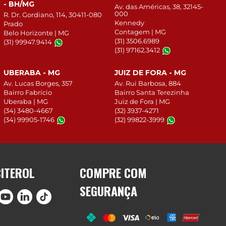
- BH/MG
Av. das Américas, 38, 32145-
000
R. Dr. Gordiano, 114, 30411-080
Kennedy
Prado
Contagem | MG
Belo Horizonte | MG
(31) 3506.6989
(31) 99947.9414
(31) 97162.3412
UBERABA - MG
JUIZ DE FORA - MG
Av. Lucas Borges, 357
Av. Rui Barbosa, 884
Bairro Fabrício
Bairro Santa Terezinha
Uberaba | MG
Juiz de Fora | MG
(34) 3480-4667
(32) 3937-4271
(34) 99905-1746
(32) 99822-3999
CITEROL
COMPRE COM
SEGURANÇA