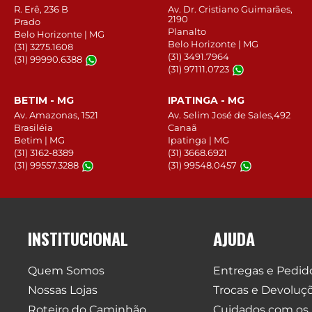
R. Erê, 236 B
Av. Dr. Cristiano Guimarães,
2190
Prado
Planalto
Belo Horizonte | MG
Belo Horizonte | MG
(31) 3275.1608
(31) 3491.7964
(31) 99990.6388
(31) 97111.0723
BETIM - MG
IPATINGA - MG
Av. Amazonas, 1521
Av. Selim José de Sales,492
Brasiléia
Canaã
Betim | MG
Ipatinga | MG
(31) 3162-8389
(31) 3668.6921
(31) 99557.3288
(31) 99548.0457
INSTITUCIONAL
AJUDA
Quem Somos
Entregas e Pedid
Nossas Lojas
Trocas e Devoluç
Roteiro do Caminhão
Cuidados com os