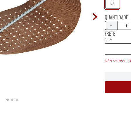
U
QUANTIDADE
－
FRETE
CEP
Não sei meu C