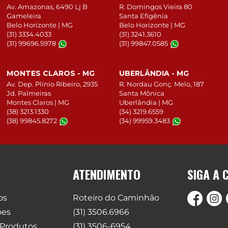
Av. Amazonas, 6490 Lj B
R. Domingos Vieira 80
Gameleira
Santa Efigênia
Belo Horizonte | MG
Belo Horizonte | MG
(31) 3334.4033
(31) 3241.3610
(31) 99696.5978
(31) 99847.0585
MONTES CLAROS - MG
UBERLÂNDIA - MG
Av. Dep. Plínio Ribeiro, 2935
R. Nordau Gonç. Melo, 187
Jd. Palmeiras
Santa Mônica
Montes Claros | MG
Uberlândia | MG
(38) 3213.1330
(34) 3219.6559
(38) 99845.8272
(34) 99959.3483
ATENDIMENTO
SIGA A 
os
Roteiro do Caminhão
ões
(31) 3506.6966
 Produtos
(31) 3506-6954