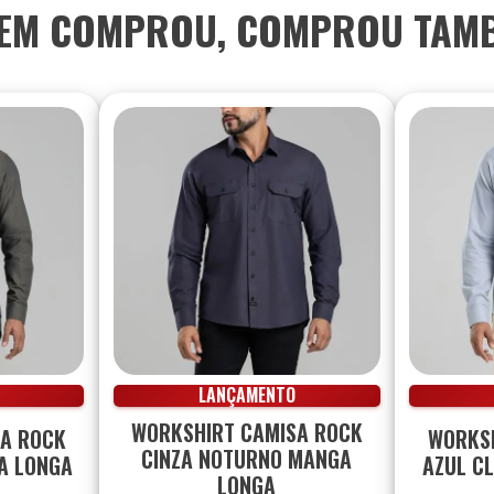
EM COMPROU, COMPROU TAM
LANÇAMENTO
WORKSHIRT CAMISA ROCK
SA ROCK
WORKSH
CINZA NOTURNO MANGA
A LONGA
AZUL C
LONGA