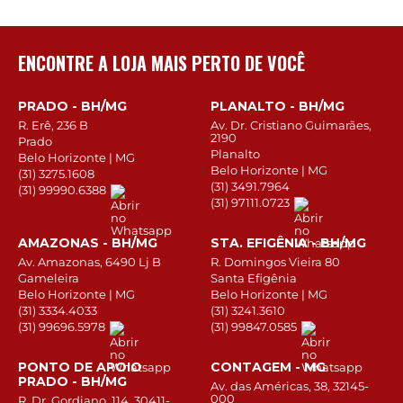
ENCONTRE A LOJA MAIS PERTO DE VOCÊ
PRADO - BH/MG
PLANALTO - BH/MG
R. Erê, 236 B
Av. Dr. Cristiano Guimarães,
2190
Prado
Planalto
Belo Horizonte | MG
Belo Horizonte | MG
(31) 3275.1608
(31) 3491.7964
(31) 99990.6388
(31) 97111.0723
AMAZONAS - BH/MG
STA. EFIGÊNIA - BH/MG
Av. Amazonas, 6490 Lj B
R. Domingos Vieira 80
Gameleira
Santa Efigênia
Belo Horizonte | MG
Belo Horizonte | MG
(31) 3334.4033
(31) 3241.3610
(31) 99696.5978
(31) 99847.0585
PONTO DE APOIO
CONTAGEM - MG
PRADO - BH/MG
Av. das Américas, 38, 32145-
000
R. Dr. Gordiano, 114, 30411-