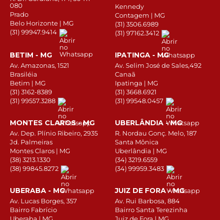
080
Kennedy
Prado
Contagem | MG
Belo Horizonte | MG
(31) 3506.6989
(31) 99947.9414
(31) 97162.3412
BETIM - MG
IPATINGA - MG
Av. Amazonas, 1521
Av. Selim José de Sales,492
Brasiléia
Canaã
Betim | MG
Ipatinga | MG
(31) 3162-8389
(31) 3668.6921
(31) 99557.3288
(31) 99548.0457
MONTES CLAROS - MG
UBERLÂNDIA - MG
Av. Dep. Plínio Ribeiro, 2935
R. Nordau Gonç. Melo, 187
Jd. Palmeiras
Santa Mônica
Montes Claros | MG
Uberlândia | MG
(38) 3213.1330
(34) 3219.6559
(38) 99845.8272
(34) 99959.3483
UBERABA - MG
JUIZ DE FORA - MG
Av. Lucas Borges, 357
Av. Rui Barbosa, 884
Bairro Fabrício
Bairro Santa Terezinha
Uberaba | MG
Juiz de Fora | MG