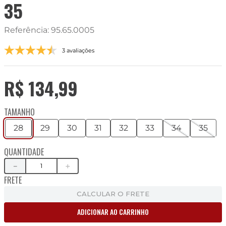
35
Referência
:
95.65.0005
3 avaliações
R$
134
,
99
TAMANHO
28
29
30
31
32
33
34
35
QUANTIDADE
－
＋
FRETE
CALCULAR O FRETE
ADICIONAR AO CARRINHO